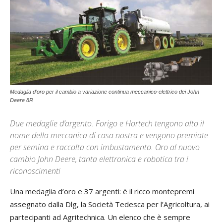
Medaglia d’oro per il cambio a variazione continua meccanico-elettrico dei John
Deere 8R
Due medaglie d’argento. Forigo e Hortech tengono alto il
nome della meccanica di casa nostra e vengono premiate
per semina e raccolta con imbustamento. Oro al nuovo
cambio John Deere, tanta elettronica e robotica tra i
riconoscimenti
Una medaglia d’oro e 37 argenti: è il ricco montepremi
assegnato dalla Dlg, la Società Tedesca per l’Agricoltura, ai
partecipanti ad Agritechnica. Un elenco che è sempre