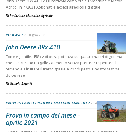
John Deere 8Rx 410 Leggi l'articolo completo su Macchine e Motori
Agricoli n. 4/2021 Abbonati e accedi all’edicola digitale
Di
Redazione Macchine Agricole
PODCAST
7 Giugno 2021
John Deere 8Rx 410
Forte e gentile. 458 cv di pura potenza su quattro nastri di gomma
che assicurano un galleggiamento senza pari. Per rispettare il
terreno e sfruttare il traino grazie a 20 t di peso. Il nostro test nel
Bolognese
Di
Ottavio Repetti
PROVE IN CAMPO TRATTORI E MACCHINE AGRICOLE
26 Aprile 2021
Prova in campo del mese –
aprile 2021
Same Frutteto 115 Cvt Leggi l'articolo completo su Macchine e