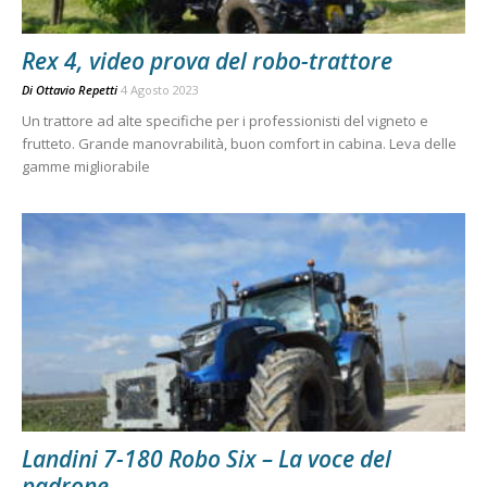
Rex 4, video prova del robo-trattore
Di
Ottavio Repetti
4 Agosto 2023
Un trattore ad alte specifiche per i professionisti del vigneto e
frutteto. Grande manovrabilità, buon comfort in cabina. Leva delle
gamme migliorabile
Landini 7-180 Robo Six – La voce del
padrone