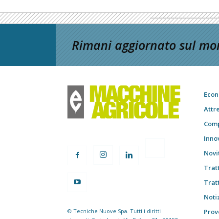
Rimani aggiornato sul mon
Econ
Attr
Comp
Inno
Novi
Trat
Trat
Notiz
© Tecniche Nuove Spa. Tutti i diritti
Prov