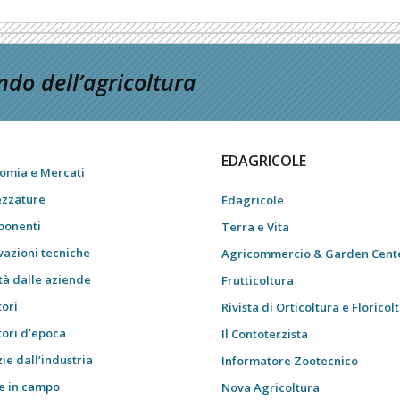
do dell’agricoltura
EDAGRICOLE
omia e Mercati
ezzature
Edagricole
onenti
Terra e Vita
vazioni tecniche
Agricommercio & Garden Cent
tà dalle aziende
Frutticoltura
tori
Rivista di Orticoltura e Floricol
tori d’epoca
Il Contoterzista
ie dall’industria
Informatore Zootecnico
e in campo
Nova Agricoltura