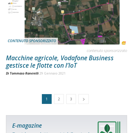
CONTENUTO SPONSORIZZATO
contenuto sponsorizzato
Macchine agricole, Vodafone Business
gestisce le flotte con l’IoT
Di
Tommaso Ranerelli
29 Gennaio 2021
1
2
3
E-magazine