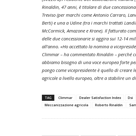
Rinaldin, 47 anni, è titolare di due concessiona
Treviso (per marchi come Antonio Carraro, Lan
Berti) e una a Udine (tra i marchi trattati Landi
McCormick, Amazone e Krone). Il fatturato com
delle due concessionarie si aggira sui 12-14 mil
all’anno. «Ho accettato la nomina a vicepresid
Climmar – ha commentato Rinaldin – perché cre
abbiamo bisogno di una voce europea forte per i
pongo come vicepresidente è quello di creare 
agricole a livello europeo, oltre a stabilire un d
TAG
Climmar
Dealer Satisfaction Index
Dsi
Meccanizzazione agricola
Roberto Rinaldin
Sa