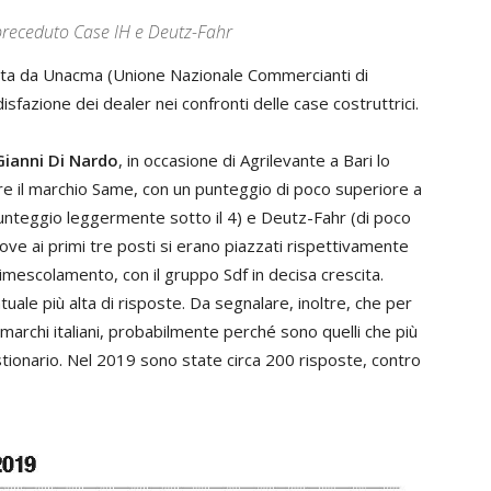
 preceduto Case IH e Deutz-Fahr
otta da Unacma (Unione Nazionale Commercianti di
sfazione dei dealer nei confronti delle case costruttrici.
Gianni Di Nardo
, in occasione di Agrilevante a Bari lo
e il marchio Same, con un punteggio di poco superiore a
(punteggio leggermente sotto il 4) e Deutz-Fahr (di poco
ove ai primi tre posti si erano piazzati rispettivamente
imescolamento, con il gruppo Sdf in decisa crescita.
ale più alta di risposte. Da segnalare, inoltre, che per
 marchi italiani, probabilmente perché sono quelli che più
tionario. Nel 2019 sono state circa 200 risposte, contro