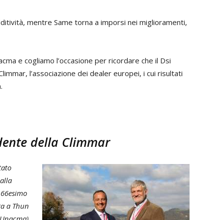
dditività, mentre Same torna a imporsi nei miglioramenti,
nacma e cogliamo l’occasione per ricordare che il Dsi
limmar, l’associazione dei dealer europei, i cui risultati
.
dente della Climmar
stato
alla
l 66esimo
ra a Thun
 (Unacma),