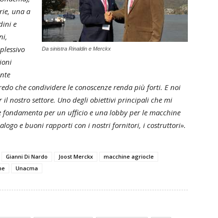
rie, una a
dini e
ni,
plessivo
Da sinistra Rinaldin e Merckx
ioni
ente
do che condividere le conoscenze renda più forti. E noi
l nostro settore. Uno degli obiettivi principali che mi
le fondamenta per un ufficio e una lobby per le macchine
ialogo e buoni rapporti con i nostri fornitori, i costruttori».
Gianni Di Nardo
Joost Merckx
macchine agriocle
me
Unacma