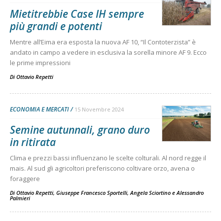
Mietitrebbie Case IH sempre
più grandi e potenti
Mentre all’Eima era esposta la nuova AF 10, “Il Contoterzista” è
andato in campo a vedere in esclusiva la sorella minore AF 9. Ecco
le prime impressioni
Di
Ottavio Repetti
ECONOMIA E MERCATI
15 Novembre 2024
Semine autunnali, grano duro
in ritirata
Clima e prezzi bassi influenzano le scelte colturali. Al nord regge il
mais. Al sud gli agricoltori preferiscono coltivare orzo, avena o
foraggere
Di
Ottavio Repetti
,
Giuseppe Francesco Sportelli
,
Angela Sciortino
e
Alessandro
Palmieri