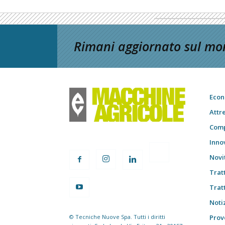
Rimani aggiornato sul mon
Econ
Attr
Comp
Inno
Novi
Trat
Trat
Notiz
© Tecniche Nuove Spa. Tutti i diritti
Prov