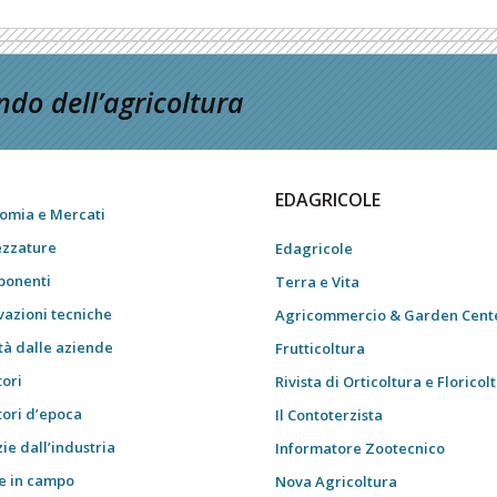
do dell’agricoltura
EDAGRICOLE
omia e Mercati
ezzature
Edagricole
onenti
Terra e Vita
vazioni tecniche
Agricommercio & Garden Cent
tà dalle aziende
Frutticoltura
tori
Rivista di Orticoltura e Floricol
tori d’epoca
Il Contoterzista
ie dall’industria
Informatore Zootecnico
e in campo
Nova Agricoltura