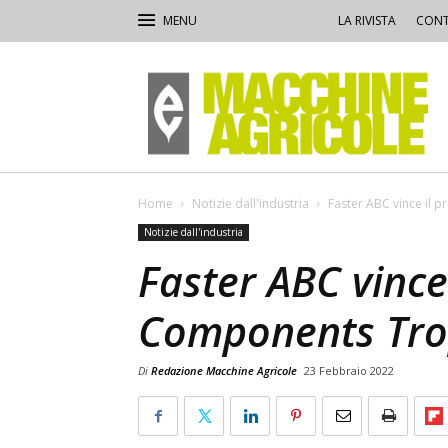
LA RIVISTA
CONT
Macchine
Agricole
Home
Notizie dall'industria
Faster ABC vince il
Notizie dall'industria
Faster ABC vince
Components Tro
Di
Redazione Macchine Agricole
23 Febbraio 2022