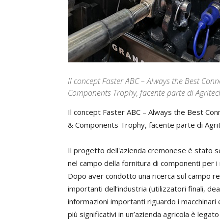
Il concept Faster ABC – Always the Best Conn
Components Trophy, facente parte di Agritec
Il concept Faster ABC – Always the Best Con
& Components Trophy, facente parte di Agrit
Il progetto dell'azienda cremonese è stato s
nel campo della fornitura di componenti per i m
Dopo aver condotto una ricerca sul campo rela
importanti dell’industria (utilizzatori finali, 
informazioni importanti riguardo i macchinari e
più significativi in un’azienda agricola è legat