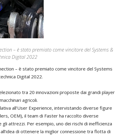
ection – è stato premiato come vincitore del Systems &
hnica Digital 2022
nection – è stato premiato come vincitore del Systems
echnica Digital 2022.
elezionato tra 20 innovazioni proposte dai grandi player
acchinari agricoli.
tiva all’User Experience, intervistando diverse figure
dealers, OEM), il team di Faster ha raccolto diverse
 gli attrezzi. Per esempio, uno dei rischi di inefficienza
o all’idea di ottenere la miglior connessione tra flotta di