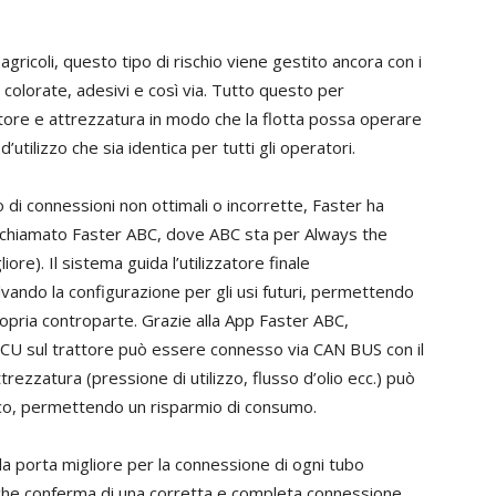
gricoli, questo tipo di rischio viene gestito ancora con i
e colorate, adesivi e così via. Tutto questo per
ttore e attrezzatura in modo che la flotta possa operare
utilizzo che sia identica per tutti gli operatori.
i connessioni non ottimali o incorrette, Faster ha
 chiamato Faster ABC, dove ABC sta per Always the
e). Il sistema guida l’utilizzatore finale
vando la configurazione per gli usi futuri, permettendo
ropria controparte. Grazie alla App Faster ABC,
ECU sul trattore può essere connesso via CAN BUS con il
ttrezzatura (pressione di utilizzo, flusso d’olio ecc.) può
ulico, permettendo un risparmio di consumo.
la porta migliore per la connessione di ogni tubo
anche conferma di una corretta e completa connessione