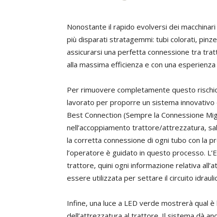
Nonostante il rapido evolversi dei macchinari a
più disparati stratagemmi: tubi colorati, pinz
assicurarsi una perfetta connessione tra tra
alla massima efficienza e con una esperienza d’
Per rimuovere completamente questo rischio d
lavorato per proporre un sistema innovativo
Best Connection (Sempre la Connessione Miglior
nell’accoppiamento trattore/attrezzatura, sal
la corretta connessione di ogni tubo con la p
l’operatore è guidato in questo processo. L’
trattore, quini ogni informazione relativa all’a
essere utilizzata per settare il circuito idra
Infine, una luce a LED verde mostrerà qual è 
dell’attrezzatura al trattore. Il sistema dà 