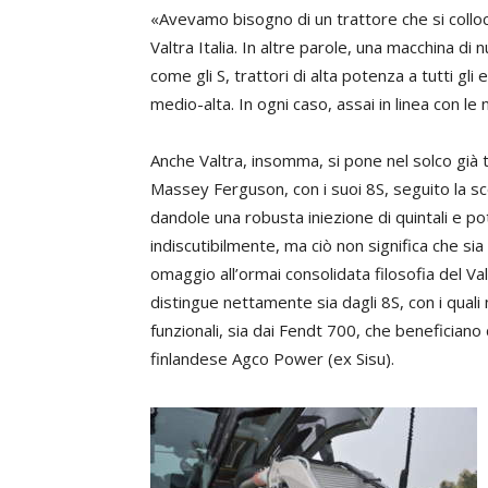
«Avevamo bisogno di un trattore che si collocas
Valtra Italia. In altre parole, una macchina 
come gli S, trattori di alta potenza a tutti gl
medio-alta. In ogni caso, assai in linea con le n
Anche Valtra, insomma, si pone nel solco già t
Massey Ferguson, con i suoi 8S, seguito la sc
dandole una robusta iniezione di quintali e p
indiscutibilmente, ma ciò non significa che sia l
omaggio all’ormai consolidata filosofia del Valt
distingue nettamente sia dagli 8S, con i quali 
funzionali, sia dai Fendt 700, che benefician
finlandese Agco Power (ex Sisu).