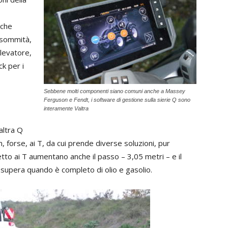
 che
 sommità,
llevatore,
ck per i
Sebbene molti componenti siano comuni anche a Massey
Ferguson e Fendt, i software di gestione sulla sierie Q sono
interamente Valtra
Valtra Q
, forse, ai T, da cui prende diverse soluzioni, pur
tto ai T aumentano anche il passo – 3,05 metri – e il
e supera quando è completo di olio e gasolio.