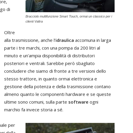
ore,
ego di
Bracciolo multifunzione Smart Touch, ormai un classico per i
clienti Valtra
Oltre
alla trasmissione, anche l’
idraulica
accomuna in larga
parte i tre marchi, con una pompa da 200 litri al
minuto e un’ampia disponibilità di distributori
posteriori e ventrali. Sarebbe però sbagliato
concludere che siamo di fronte a tre versioni dello
stesso trattore, in quanto ormai elettronica e
gestione della potenza e della trasmissione contano
almeno quanto le componenti hardware e se queste
ultime sono comuni, sulla parte
software
ogni
marchio fa invece storia a sé.
nale per
ni della