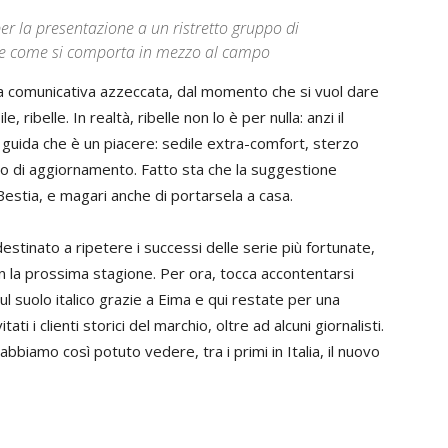
per la presentazione a un ristretto gruppo di
ere come si comporta in mezzo al campo
lta comunicativa azzeccata, dal momento che si vuol dare
 ribelle. In realtà, ribelle non lo è per nulla: anzi il
i guida che è un piacere: sedile extra-comfort, sterzo
o di aggiornamento. Fatto sta che la suggestione
Bestia, e magari anche di portarsela a casa.
estinato a ripetere i successi delle serie più fortunate,
 la prossima stagione. Per ora, tocca accontentarsi
l suolo italico grazie a Eima e qui restate per una
ti i clienti storici del marchio, oltre ad alcuni giornalisti.
bbiamo così potuto vedere, tra i primi in Italia, il nuovo