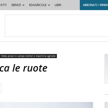
ATTI
SERVIZI
EDAGRICOLE
LIBRI
ABBONATI / RINN
Video prove in campo trattori e macchine agricole
ca le ruote