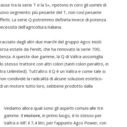
se tra la serie T e la S», ripetono in coro gli uomini di
di nuovo segmento: più pesante del T, non così pesante
i effetti. La serie Q potremmo definirla invece di potenza
ecessità dell’agricoltura italiana.
racciato dagli altri due marchi del gruppo Agco: iniziò
orsa estate da Fendt, che ha rinnovato la serie 700,
otenza. A queste due gamme, la Q di Valtra assomiglia
o stesso trattore con altri colori (tanti colori peraltro, in
ra Unlimited). Tutt’altro: il Q è un Valtra e come tale si
non condivide la radicalità di alcune soluzioni estetico-
o di un motore tutto loro, sebbene prodotto dalla
Vediamo allora quali sono gli aspetti comuni alle tre
gamme. Il
motore
, in primo luogo, è lo stesso per
Valtra e MF: il 7,4 litri, per l’appunto Agco Power, con