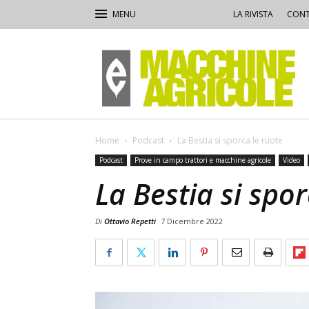
LA RIVISTA
CONT
Macchine
Agricole
Home
Podcast
La Bestia si sporca le ruote
Podcast
Prove in campo trattori e macchine agricole
Video
La Bestia si spor
Di
Ottavio Repetti
7 Dicembre 2022