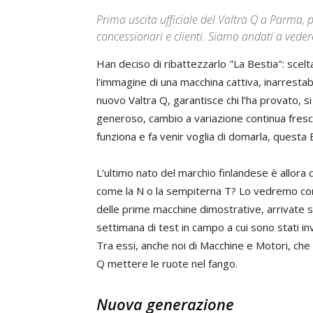
Prima uscita ufficiale del Valtra Q a Parma, 
concessionari e clienti. Siamo andati a ved
Han deciso di ribattezzarlo "La Bestia": sce
l’immagine di una macchina cattiva, inarrestabile,
nuovo Valtra Q, garantisce chi l’ha provato, s
generoso, cambio a variazione continua fresc
funziona e fa venir voglia di domarla, questa 
L’ultimo nato del marchio finlandese è allora d
come la N o la sempiterna T? Lo vedremo con
delle prime macchine dimostrative, arrivate su
settimana di test in campo a cui sono stati invita
Tra essi, anche noi di Macchine e Motori, che a
Q mettere le ruote nel fango.
Nuova generazione