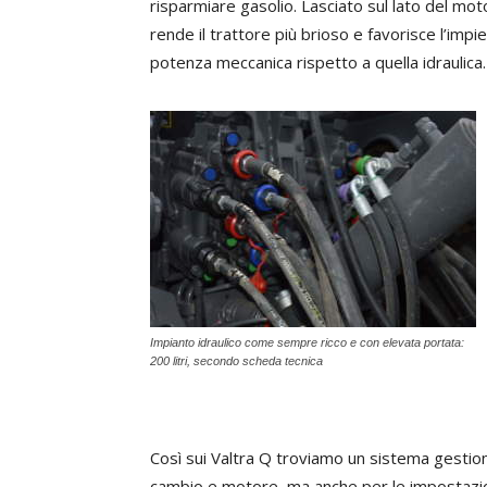
risparmiare gasolio. Lasciato sul lato del mot
rende il trattore più brioso e favorisce l’impi
potenza meccanica rispetto a quella idraulica.
Impianto idraulico come sempre ricco e con elevata portata:
200 litri, secondo scheda tecnica
Così sui Valtra Q troviamo un sistema gestio
cambio e motore, ma anche per le impostazio