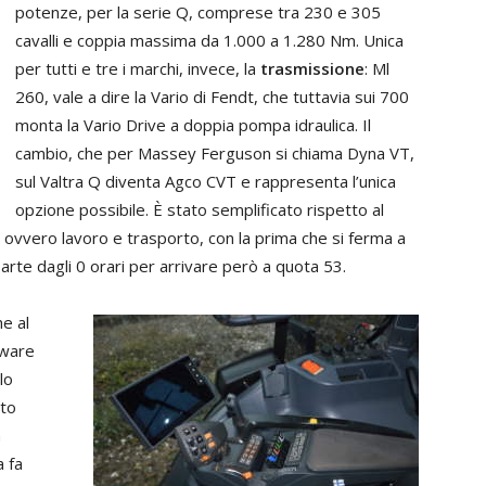
potenze, per la serie Q, comprese tra 230 e 305
cavalli e coppia massima da 1.000 a 1.280 Nm. Unica
per tutti e tre i marchi, invece, la
trasmissione
: Ml
260, vale a dire la Vario di Fendt, che tuttavia sui 700
monta la Vario Drive a doppia pompa idraulica. Il
cambio, che per Massey Ferguson si chiama Dyna VT,
sul Valtra Q diventa Agco CVT e rappresenta l’unica
opzione possibile. È stato semplificato rispetto al
ovvero lavoro e trasporto, con la prima che si ferma a
parte dagli 0 orari per arrivare però a quota 53.
he al
tware
lo
ato
a
a fa