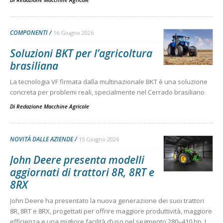
COMPONENTI
16 Giugno 2026
Soluzioni BKT per l’agricoltura
brasiliana
La tecnologia VF firmata dalla multinazionale BKT è una soluzione
concreta per problemi reali, specialmente nel Cerrado brasiliano
Di
Redazione Macchine Agricole
NOVITÀ DALLE AZIENDE
15 Giugno 2026
John Deere presenta modelli
aggiornati di trattori 8R, 8RT e
8RX
John Deere ha presentato la nuova generazione dei suoi trattori
8R, 8RT e 8RX, progettati per offrire maggiore produttività, maggiore
efficienza e una migliore facilità d’uso nel segmento 280–410 hp. I