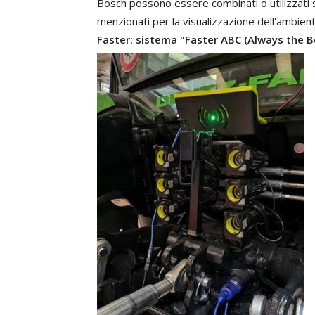
Bosch
possono
essere
combinati
o
utilizzati
menzionati
per
la
visualizzazione
dell'ambien
Faster:
sistema
"Faster
ABC
(Always
the
B