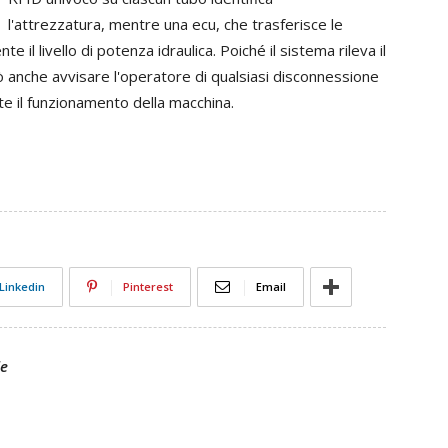
l'attrezzatura,
mentre
una
ecu,
che
trasferisce
le
ente
il
livello
di
potenza
idraulica.
Poiché
il
sistema
rileva
il
ò
anche
avvisare
l'operatore
di
qualsiasi
disconnessione
te
il
funzionamento
della
macchina.
Linkedin
Pinterest
Email
le