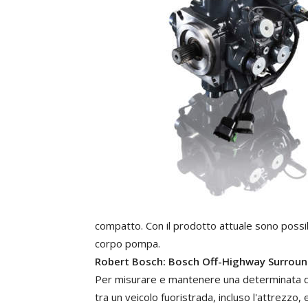
compatto.
Con
il
prodotto attuale
sono
possib
corpo
pompa.
Robert
Bosch:
Bosch
Off-Highway
Surroun
Per
misurare
e
mantenere
una
determinata
tra
un
veicolo
fuoristrada,
incluso
l'attrezzo,