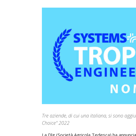
Tre aziende, di cui una italiana, si sono agg
Choice" 2022
La
Dlg
(Società
Agricola
Tedesca)
ha
annunci