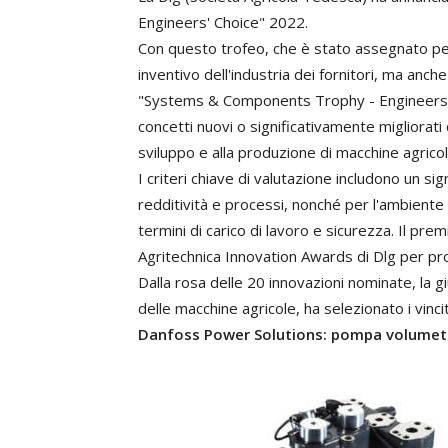
Engineers'
Choice"
2022.
Con
questo
trofeo,
che
è
stato
assegnato
pe
inventivo
dell'industria
dei
fornitori,
ma
anche
"Systems
&
Components
Trophy
-
Engineers
concetti
nuovi
o
significativamente
migliorati
sviluppo
e
alla
produzione
di
macchine
agrico
I
criteri
chiave
di
valutazione
includono
un
sig
redditività
e
processi,
nonché
per
l'ambiente
termini
di
carico
di
lavoro
e
sicurezza.
Il
prem
Agritechnica
Innovation
Awards
di
Dlg
per
pr
Dalla
rosa
delle
20
innovazioni
nominate,
la
gi
delle
macchine
agricole,
ha
selezionato
i
vinci
Danfoss
Power
Solutions:
pompa
volumet