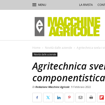
LA RIVISTA
CONT
Macchine
Agricole
Home
Novità dalle aziende
Agritechnica svela i v
Novità dalle aziende
Agritechnica svel
componentistic
Di
Redazione Macchine Agricole
9 Febbraio 2022