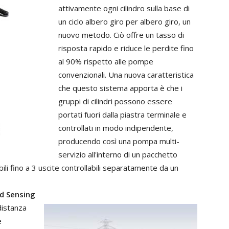
attivamente
ogni
cilindro
sulla base di
un
ciclo
albero
giro
per
albero giro,
un
nuovo
metodo.
Ciò
offre
un
tasso
di
risposta
rapido
e
riduce
le
perdite
fino
al
90%
rispetto
alle
pompe
convenzionali.
Una
nuova
caratteristica
che questo sistema apporta
è
che
i
gruppi
di
cilindri
possono
essere
portati
fuori
dalla
piastra
terminale
e
controllati
in
modo
indipendente,
producendo
così
una
pompa
multi-
servizio
all'interno
di
un
pacchetto
ili
fino
a
3
uscite
controllabili
separatamente
da
un
d
Sensing
distanza
e