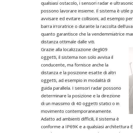
qualsiasi
ostacolo,
i
sensori
radar
e
ultrasonic
possono
lavorare
insieme.
Il sistema è utile 
avvisare ed evitare
collisioni,
ad
esempio
per
barra irroratrice
o
durante
la
raccolta
dell'uva
quanto
garantisce
che
la
vendemmiatrice
ma
distanza
ottimale
dalle
viti.
Grazie
alla
localizzazione
degli09
oggetti,
il
sistema
non
solo
avvisa
il
conducente,
ma
fornisce
anche
la
distanza
e
la
posizione
esatte
di
altri
oggetti,
ad
esempio
in
modalità
di
guida
parallela.
I
sensori
radar
possono
determinare
la
posizione
e
la
direzione
di
un
massimo
di
40
oggetti
statici
o
in
movimento
contemporaneamente.
Adatto
ad
ambienti
difficili,
il
sistema
è
conforme a
IP69K
e
a
qualsiasi
architettura
E