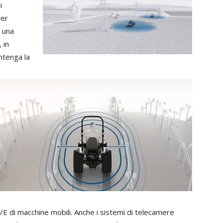
i
per
una
,
in
ntenga
la
/E
di
macchine
mobili.
Anche
i
sistemi
di
telecamere