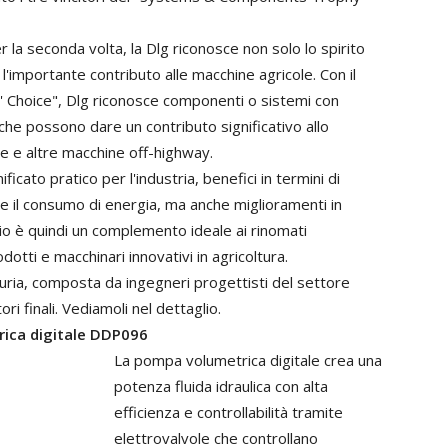
r
la
seconda
volta,
la
Dlg
riconosce
non
solo
lo
spirito
l'importante
contributo
alle
macchine
agricole.
Con
il
'
Choice",
Dlg
riconosce
componenti
o
sistemi
con
che
possono
dare
un
contributo
significativo
allo
le
e
altre
macchine
off-highway.
nificato
pratico
per
l'industria,
benefici
in
termini
di
e
il
consumo
di
energia,
ma
anche
miglioramenti
in
io
è
quindi
un
complemento
ideale
ai
rinomati
odotti
e
macchinari
innovativi
in
agricoltura.
uria,
composta
da
ingegneri
progettisti
del
settore
tori
finali. Vediamoli nel dettaglio.
rica
digitale
DDP096
La pompa
volumetrica
digitale
crea
una
potenza
fluida
idraulica
con
alta
efficienza
e
controllabilità
tramite
elettrovalvole
che controllano