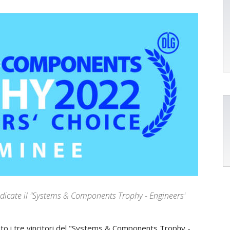
iudicate il "Systems & Components Trophy - Engineers'
ato
i
tre
vincitori
del
"Systems
&
Components
Trophy
-