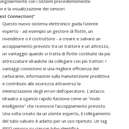
singolarmente
con
i
sistemi
precedentemente
te
e
la
visualizzazione
dei
sensori.
est
Connection)"
Questo
nuovo
sistema
elettronico
guida
l'utente
esperto
-
ad
esempio
un
gestore
di
flotte,
un
rivenditore
o
il
costr
uttore
-
a
creare
e
salvare
un
accoppiamento
previsto
tra
un
trattore
e
un
attrezzo,
un
vantaggio
quando
si
tratta
di
flotte
costituite
da
più
attrezzature
idrauliche
da
collegare
con
più
trattori.
I
vantaggi
consistono in
una
migliore
efficienza
del
carburante,
informazioni
sulla
manutenzione
predittiva
e
contributo
alla
sicurezza
attraverso
la
minimizzazione
degli
errori
dell'operatore.
L'attacco
idraulico
a
sgancio
rapido
funziona
come
un
"nodo
intelligente"
che
riconosce
l'accoppiamento
previsto.
Una
volta
creato
da
un
utente
esperto,
il
collegamento
del
tubo
salvato
è
adatto
per
un
uso
ripetuto.
Un
tag
RFID
univoco
su
ciascun
tubo
identifica