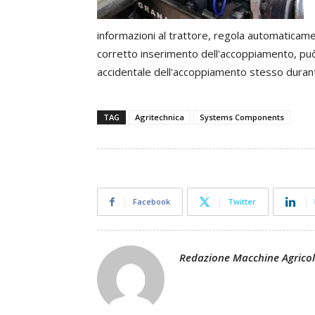
informazioni
al
trattore,
regola
automaticam
corretto
inserimento
dell'accoppiamento,
pu
accidentale
dell'accoppiamento
stesso
duran
TAG
Agritechnica
Systems Components
Facebook
Twitter
Redazione Macchine Agrico