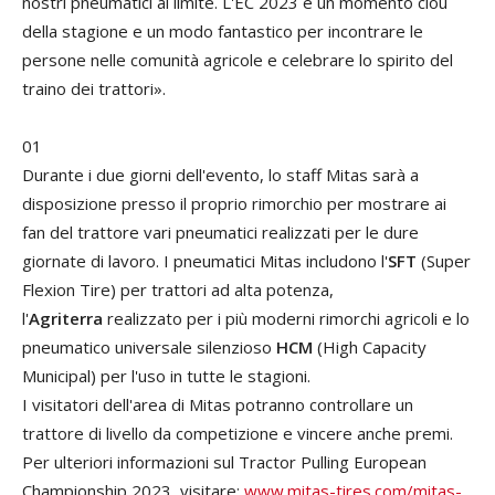
nostri
pneumatici
al
limite
.
L'
EC
2023
è
un
momento
clou
della
stagione
e
un
modo
fantastico
per
incontrare
le
persone
nelle
comunità
agricole
e
celebrare
lo
spirito
del
traino
dei
trattori
».
01
Durante
i
due
giorni
dell
'
evento
,
lo
staff
Mitas
sarà
a
disposizione
presso
il
proprio
rimorchio
per
mostrare
ai
fan
del
trattore
vari
pneumatici
realizzati
per
le
dure
giornate
di
lavoro
.
I
pneumatici
Mitas
includono
l'
SFT
(
Super
Flexion
Tire
) per
trattori
ad
alta
potenza
,
l'
Agriterra
realizzato
per
i
più
moderni
rimorchi
agricoli
e
lo
pneumatico
universale
silenzioso
HCM
(
High
Capacity
Municipal
)
per
l
'
uso
in
tutte
le
stagioni
.
I
visitatori
dell
'
area
di
Mitas
potranno
controllare
un
trattore
di
livello
da
competizione
e
vincere
anche
premi
.
Per
ulteriori
informazioni
sul
Tractor
Pulling
European
Championship
2023
,
visitare
:
www.mitas-tires.com/mitas-