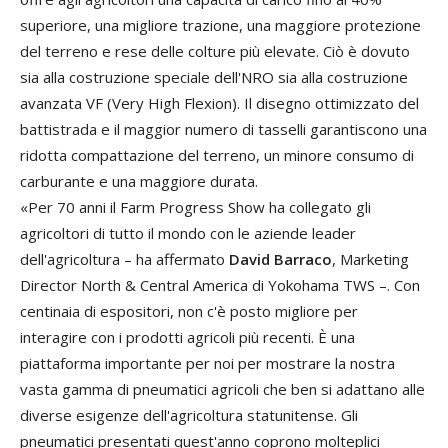
superiore
, una
migliore
trazione
,
una
maggiore
protezione
del
terreno
e
rese
delle
colture
più
elevate
.
Ciò
è
dovuto
sia
alla
costruzione
speciale
dell
'
NRO
sia
alla
costruzione
avanzata
VF
(
Very
High
Flexion
).
Il
disegno
ottimizzato
del
battistrada
e
il
maggior
numero
di
tasselli
garantiscono
una
ridotta
compattazione
del
terreno
,
un
minore
consumo
di
carburante e
una
maggiore
durata
.
«
Per
70
anni
il
Farm
Progress
Show
ha
collegato
gli
agricoltori
di
tutto
il
mondo
con
le
aziende
leader
dell
'
agricoltura – ha
affermato
David
Barraco
,
Marketing
Director
North
&
Central
America
di
Yokohama
TWS –
.
Con
centinaia
di
espositori
,
non
c
'
è
posto
migliore
per
interagire
con
i
prodotti
agricoli più recenti
.
È
una
piattaforma
importante
per
noi
per
mostrare
la
nostra
vasta
gamma
di
pneumatici
agricoli
che
ben
si
adattano
alle
diverse
esigenze
dell
'
agricoltura
statunitense
.
Gli
pneumatici
presentati
quest
'
anno
coprono
molteplici