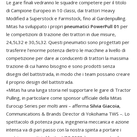
Le
gare
finali
vedranno
le
squadre
competere
per
il
titolo
di
Campione
Europeo
in
10
classi
,
dai
trattori
Heavy
Modified
a
Superstock
e
Farmstock
,
fino
al
Gardenpulling
.
Mitas
ha
sviluppato
i
propri
pneumatici
Power
Pull
01
per
le
competizioni
di
trazione
dei
trattori
in
due
misure
,
24
,5L32
e
30
,
5L32
.
Questi
pneumatici
sono
progettati
per
trasferire
l
'
enorme
potenza
dietro
le
macchine
a
livello
di
competizione
per
dare
ai
conducenti
di
trattori
la
massima
trazione
di
cui
hanno
bisogno
e
sono
prodotti
senza
disegni
del
battistrada,
in
modo
che
i
team
possano
creare
il
proprio
design
del
battistrada
.
«
Mitas
ha
una
lunga
storia
nel
supportare
le
gare
di
Tractor
Pulling
,
in
particolare
come
sponsor
ufficiale
della
Mitas
Eurocup
Series
per
molti
anni – afferma
Silvia
Giacoia
,
Communications
&
Brands
Director
di
Yokohama
TWS –
.
Lo
spettacolo
di
potenza
pura
,
ingegneria
meccanica
e
azione
intensa
va
di
pari
passo
con
la
nostra
spinta
a
portare
i