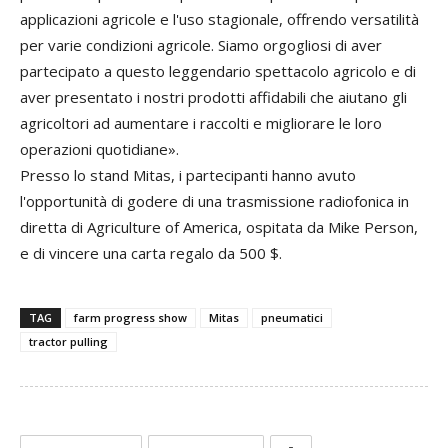
applicazioni
agricole
e
l
'
uso
stagionale
,
offrendo
versatilità
per
varie
condizioni
agricole
.
Siamo
orgogliosi
di
aver
partecipato
a
questo
leggendario
spettacolo
agricolo
e di
aver
presentato
i
nostri
prodotti
affidabili
che
aiutano
gli
agricoltori
ad
aumentare
i
raccolti
e
migliorare
le
loro
operazioni
quotidiane
».
Presso lo stand Mitas, i
partecipanti hanno avuto
l
'
opportunità
di
godere
di
una
trasmissione
radiofonica
in
diretta
di
Agriculture
of
America
,
ospitata
da
Mike
Person,
e di
vincere
una
carta
regalo
da
500 $
.
TAG
farm progress show
Mitas
pneumatici
tractor pulling