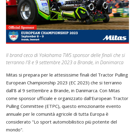
Il brand ceco di Yokohama TWS sponsor delle finali che si
terranno l'8 e 9 settembre 2023 a Brande, in Danimarca
Mitas
si
prepara
per
le
attesissime
finali
del
Tractor
Pulling
European
Championship
2023
(
EC
2023
)
che
si
terranno
dall
'
8
al
9
settembre
a
Brande
,
in
Danimarca
.
Con
Mitas
come
sponsor
ufficiale
e
organizzato
dall
'
European
Tractor
Pulling
Committee
(
ETPC
),
questo
emozionante
evento
annuale
per
le
comunità
agricole
di
tutta
Europa
è
considerato
"
Lo
sport
automobilistico
più
potente
del
mondo
".