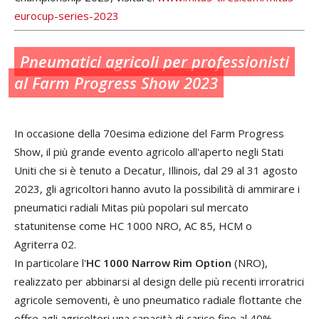
eurocup-series-2023
Pneumatici agricoli per professionisti
al
Farm
Progress
Show
2023
In occasione della 70esima edizione del Farm
Progress
Show
,
il
più
grande
evento
agricolo
all
'
aperto
negli
Stati
Uniti
che
si
è tenuto
a
Decatur
,
Illinois
,
dal
29
al
31
agosto
2023, g
li
agricoltori
hanno avuto la possibilità di ammirare
i
pneumatici
radiali
Mitas
più
popolari
sul
mercato
statunitense
come
HC
1000
NRO
,
AC
85
,
HCM
o
Agriterra
02
.
In particolare l'
HC
1000
Narrow
Rim
Option
(
NRO
)
,
realizzato
per
abbinarsi
al
design
delle più
recenti
irroratrici
agricole
semoventi
,
è
uno
pneumatico
radiale
flottante
che
offre
agli
agricoltori
una
capacità
di
carico
fino
al
40
%