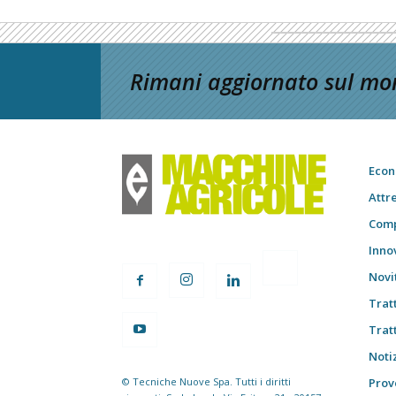
Rimani aggiornato sul mon
Econ
Attr
Comp
Inno
Novi
Trat
Trat
Notiz
© Tecniche Nuove Spa. Tutti i diritti
Prov