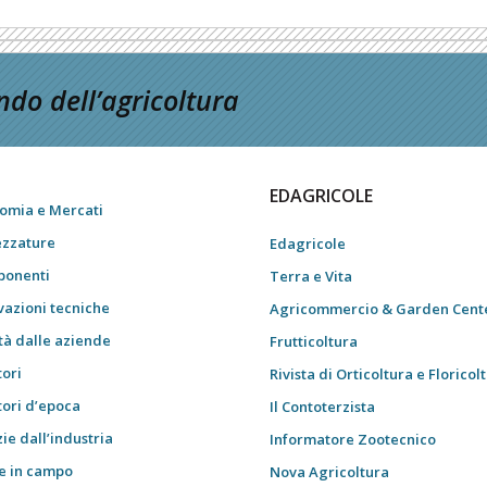
do dell’agricoltura
EDAGRICOLE
omia e Mercati
ezzature
Edagricole
onenti
Terra e Vita
vazioni tecniche
Agricommercio & Garden Cent
tà dalle aziende
Frutticoltura
tori
Rivista di Orticoltura e Floricol
tori d’epoca
Il Contoterzista
ie dall’industria
Informatore Zootecnico
e in campo
Nova Agricoltura