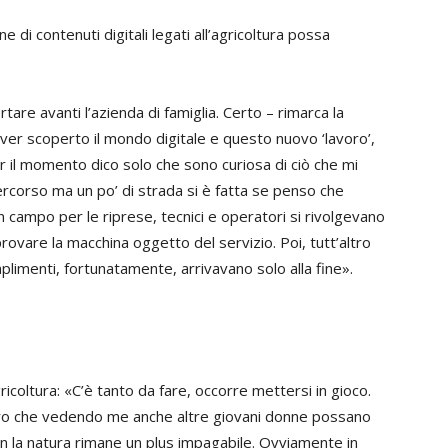
ne di contenuti digitali legati all’agricoltura possa
tare avanti l’azienda di famiglia. Certo – rimarca la
ver scoperto il mondo digitale e questo nuovo ‘lavoro’,
 il momento dico solo che sono curiosa di ciò che mi
n percorso ma un po’ di strada si è fatta se penso che
n campo per le riprese, tecnici e operatori si rivolgevano
rovare la macchina oggetto del servizio. Poi, tutt’altro
mplimenti, fortunatamente, arrivavano solo alla fine».
agricoltura: «C’è tanto da fare, occorre mettersi in gioco.
ero che vedendo me anche altre giovani donne possano
 con la natura rimane un plus impagabile. Ovviamente in