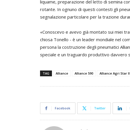
liquame, preparazione del letto di semina co
rotante. In ognuno di questi contesti gli pn
segnalazione particolare per la trazione duran
«Conoscevo e avevo già montato sui miei tratt
chiosa Tonello - è un leader mondiale nel com
persona la costruzione degli pneumatici Alli
speciale e un traguardo produttivo davvero s
TAG
Alliance
Alliance 590
Alliance Agri Star II
Facebook
Twitter