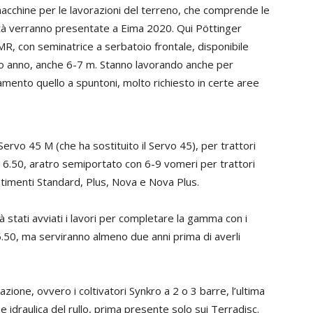
acchine per le lavorazioni del terreno, che comprende le
vità verranno presentate a Eima 2020. Qui Pöttinger
R, con seminatrice a serbatoio frontale, disponibile
mo anno, anche 6-7 m. Stanno lavorando anche per
namento quello a spuntoni, molto richiesto in certe aree
Servo 45 M (che ha sostituito il Servo 45), per trattori
vo 6.50, aratro semiportato con 6-9 vomeri per trattori
lestimenti Standard, Plus, Nova e Nova Plus.
 stati avviati i lavori per completare la gamma con i
 6.50, ma serviranno almeno due anni prima di averli
ione, ovvero i coltivatori Synkro a 2 o 3 barre, l’ultima
e idraulica del rullo, prima presente solo sui Terradisc.