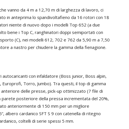
 che vanno da 4 m a 12,70 m di larghezza di lavoro, ci
to in anteprima lo spandivoltafieno da 16 rotori con 18
natori niente di nuovo dopo i modelli Top 652 (a due
molto bene i Top C, ranghinatori doppi semiportati con
rasporto (C), nei modelli 612, 702 e 762 da 5,90 m a 7,50
natore a nastro per chiudere la gamma della fienagione.
i autocaricanti con infaldatore (Boss junior, Boss alpin,
, Europrofi, Torro, Jumbo). Tra questi, il top di gamma
 anteriore delle presse, pick-up ottimizzato (7 file di
la parete posteriore della pressa incrementata del 20%,
sato anteriormente di 150 mm per un migliore
“, albero cardanico SFT S 9 con catenella di ritegno
rdanico, coltelli di serie spessi 5 mm.