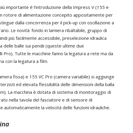
più importante è l’introduzione della Impress V (155 e
on rotore di alimentazione concepito appositamente per
stingue dalla concorrenza per il pick-up con oscillazione a
rario. Le novità: fondo in lamiera ribaltabile, gruppo di
ndi più facilmente accessibile, preselezione idraulica
ca delle balle sui pendii (queste ultime due
lli Pro). Tutte le macchine fanno la legatura a rete ma da
a con la legatura a film.
amera fissa) e 155 VC Pro (camera variabile) si aggiunge
erzisti ed elevata flessibilità delle dimensioni della balla
cm). La macchina è dotata di sistema di monitoraggio di
grato nella tavola del fasciatore e di sensore di
uce automaticamente la velocità delle funzioni idrauliche.
ina