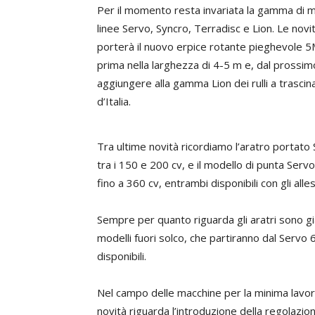
Per il momento resta invariata la gamma di m
linee Servo, Syncro, Terradisc e Lion. Le no
porterà il nuovo erpice rotante pieghevole 5M
prima nella larghezza di 4-5 m e, dal prossi
aggiungere alla gamma Lion dei rulli a trasci
d’Italia.
Tra ultime novità ricordiamo l’aratro portato 
tra i 150 e 200 cv, e il modello di punta Ser
fino a 360 cv, entrambi disponibili con gli al
Sempre per quanto riguarda gli aratri sono già
modelli fuori solco, che partiranno dal Servo
disponibili.
Nel campo delle macchine per la minima lavoraz
novità riguarda l’introduzione della regolazion