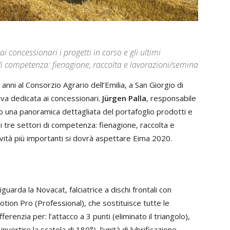
i concessionari i progetti in corso e gli ultimi
di competenza: fienagione, raccolta e lavorazioni/semina
nni al Consorzio Agrario dell’Emilia, a San Giorgio di
iva dedicata ai concessionari.
Jürgen Palla
, responsabile
o una panoramica dettagliata del portafoglio prodotti e
i tre settori di competenza: fienagione, raccolta e
vità più importanti si dovrà aspettare Eima 2020.
guarda la Novacat, falciatrice a dischi frontali con
ion Pro (Professional), che sostituisce tutte le
ferenzia per: l’attacco a 3 punti (eliminato il triangolo),
vertire la scatola di 180°), l‘unità di lubrificazione