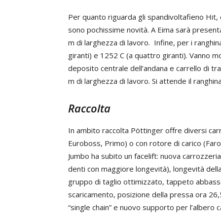
Per quanto riguarda gli spandivoltafieno Hit,
sono pochissime novità. A Eima sarà presenta
m di larghezza di lavoro. Infine, per i ranghi
giranti) e 1252 C (a quattro giranti). Vanno 
deposito centrale dell‘andana e carrello di t
m di larghezza di lavoro. Si attende il ranghi
Raccolta
In ambito raccolta Pöttinger offre diversi carr
Euroboss, Primo) o con rotore di carico (Faro
Jumbo ha subito un facelift: nuova carrozzeria
denti con maggiore longevità), longevità del
gruppo di taglio ottimizzato, tappeto abbas
scaricamento, posizione della pressa ora 26,5
“single chain” e nuovo supporto per l’albero ca