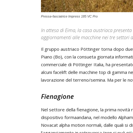
Pressa-fasciatrice Impress 185 VC Pro
In attesa di Eima, la casa austriaca presenta a
aggiornamenti alle macchine nei tre settori 
Il gruppo austriaco Pöttinger torna dopo due a
Piano (Bo), con la consueta giornata informat
commerciale di Pöttinger Italia, ha presentat
alcuni facelift delle macchine top di gamma ne
lavorazione del terreno/semina. Ma per le no
Fienagione
Nel settore della fienagione, la prima novità ri
dispositivo formaandana, nel modello Alphamot
Novacat alpha motion normali, dalle quali si dif
l‘agganciamento in retroversa (non si può più in