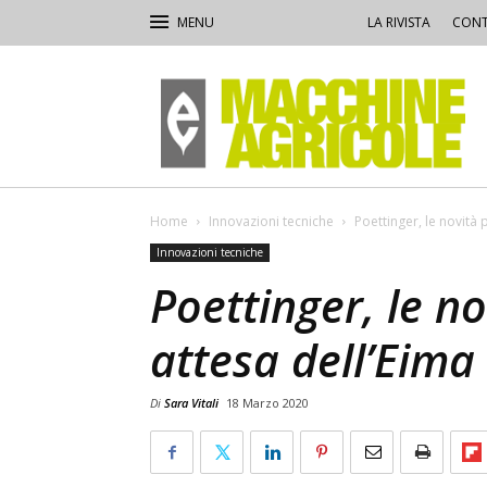
LA RIVISTA
CONT
Macchine
Agricole
Home
Innovazioni tecniche
Poettinger, le novità p
Innovazioni tecniche
Poettinger, le no
attesa dell’Eima
Di
Sara Vitali
18 Marzo 2020