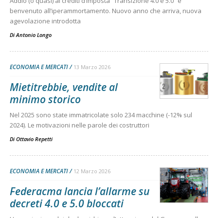
Addio (o quasi) ai crediti d’imposta “Transizione 4.0 e 5.0” e
benvenuto all’iperammortamento. Nuovo anno che arriva, nuova
agevolazione introdotta
Di
Antonio Longo
ECONOMIA E MERCATI
13 Marzo 2026
Mietitrebbie, vendite al
minimo storico
Nel 2025 sono state immatricolate solo 234 macchine (-12% sul
2024). Le motivazioni nelle parole dei costruttori
Di
Ottavio Repetti
ECONOMIA E MERCATI
12 Marzo 2026
Federacma lancia l’allarme su
decreti 4.0 e 5.0 bloccati