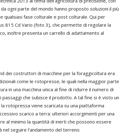
technica 2013 al tema dell'agricoltura di precisione, con
 da ogni parte del mondo hanno proposto soluzioni il più
e qualsiasi fase colturale e post colturale. Qui per
cus 815 Cd Vario (foto 3), che permette di regolare la
co, inoltre presenta un carrello di adattamento al
nd dei costruttori di macchine per la foraggicoltura era
izionali come le rotopresse, le quali nella maggior parte
ra in una macchina unica al fine di ridurre il numero di
passaggi che subisce il prodotto. A tal fine si è visto un
i la rotopressa viene scaricata su una piattaforma
ccessivo scarico a terra: ulteriori accorgimenti per una
rre al minimo la quantità di inerti che possono essere
oltà nel seguire l'andamento del terreno.