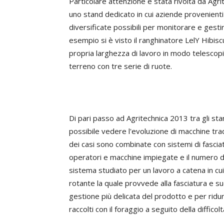
Particolare attenzione è stata rivolta da Agri
uno stand dedicato in cui aziende provenienti
diversificate possibili per monitorare e gestir
esempio si è visto il ranghinatore LelY Hibis
propria larghezza di lavoro in modo telescopi
terreno con tre serie di ruote.
Di pari passo ad Agritechnica 2013 tra gli sta
possibile vedere l'evoluzione di macchine trad
dei casi sono combinate con sistemi di fasciatu
operatori e macchine impiegate e il numero di 
sistema studiato per un lavoro a catena in cu
rotante la quale provvede alla fasciatura e su
gestione più delicata del prodotto e per ridu
raccolti con il foraggio a seguito della diffic