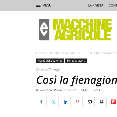
LA RIVISTA
CONT
Macchine
Agricole
Home
Novità dalle aziende
Così la fienagione div
Novità dalle aziende
Senza categoria
Dossier Foraggi
Così la fienagio
Di Sebastiano Pavan, Terra e Vita
-
14 Aprile 2014