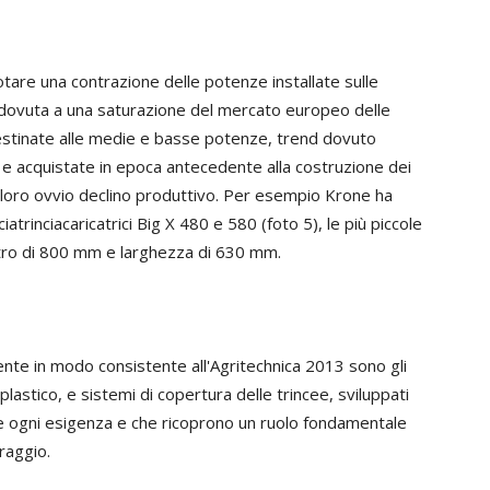
otare una contrazione delle potenze installate sulle
i è dovuta a una saturazione del mercato europeo delle
estinate alle medie e basse potenze, trend dovuto
 e acquistate in epoca antecedente alla costruzione dei
l loro ovvio declino produttivo. Per esempio Krone ha
trinciacaricatrici Big X 480 e 580 (foto 5), le più piccole
etro di 800 mm e larghezza di 630 mm.
ente in modo consistente all'Agritechnica 2013 sono gli
lastico, e sistemi di copertura delle trincee, sviluppati
re ogni esigenza e che ricoprono un ruolo fondamentale
raggio.