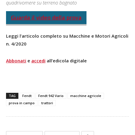
quadrivomere su terreno bagnato
Guarda il video della prova
Leggi l’articolo completo su Macchine e Motori Agricoli
n. 4/2020
Abbonati
e
accedi
all’edicola digitale
TAG
Fendt
Fendt 942 Vario
macchine agricole
prova in campo
trattori