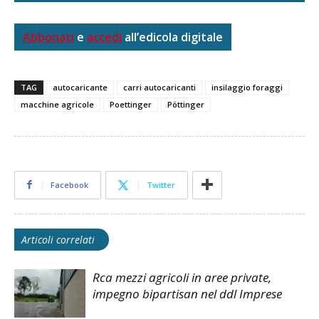
Abbonati
e
accedi
all’edicola digitale
TAG
autocaricante
carri autocaricanti
insilaggio foraggi
macchine agricole
Poettinger
Pöttinger
Facebook
Twitter
Articoli correlati
Rca mezzi agricoli in aree private,
impegno bipartisan nel ddl Imprese