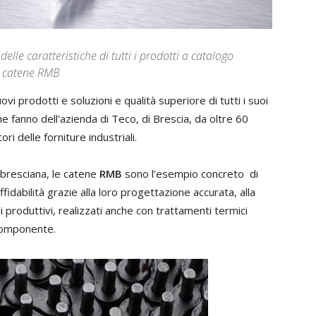
lle caratteristiche di tutti i prodotti a catalogo
e catene RMB
vi prodotti e soluzioni e qualità superiore di tutti i suoi
he fanno dell'azienda di Teco, di Brescia, da oltre 60
ori delle forniture industriali.
a bresciana, le catene
RMB
sono l’esempio concreto di
ffidabilità grazie alla loro progettazione accurata, alla
si produttivi, realizzati anche con trattamenti termici
 componente.