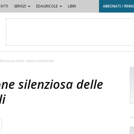
ATTI
SERVIZI
EDAGRICOLE
LIBRI
ABBONATI / RINN
ilenziosa delle catene industriali
one silenziosa delle
i