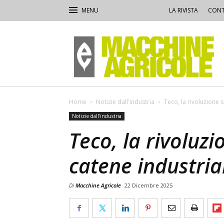
LA RIVISTA
CONT
Macchine
Agricole
Home
Notizie dall'industria
Teco, la rivoluzione s
Notizie dall'industria
Teco, la rivoluzi
catene industrial
Di
Macchine Agricole
22 Dicembre 2025