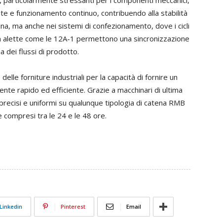
 particolarmente stressanti per i componenti meccanici,
te e funzionamento continuo, contribuendo alla stabilità
hina, ma anche nei sistemi di confezionamento, dove i cicli
con alette come le 12A-1 permettono una sincronizzazione
 dei flussi di prodotto.
lle forniture industriali per la capacità di fornire un
nte rapido ed efficiente. Grazie a macchinari di ultima
 precisi e uniformi su qualunque tipologia di catena RMB
compresi tra le 24 e le 48 ore.
Linkedin
Pinterest
Email