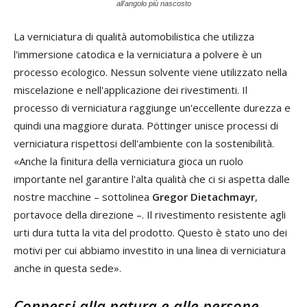
all'angolo più nascosto
L
a
v
erniciatura
d
i
q
ualità
a
utomobilistica
c
he
u
tilizza
l'immersione catodica
e l
a
v
erniciatura
a p
olvere
è u
n
p
rocesso
e
cologico.
N
essun
s
olvente
v
iene
u
tilizzato
n
ella
m
iscelazione
e n
ell'
a
pplicazione
d
ei
r
ivestimenti.
I
l
p
rocesso
d
i
v
erniciatura
r
aggiunge
u
n'
e
ccellente
d
urezza
e
q
uindi
u
na
m
aggiore
d
urata.
P
ö
ttinger
u
nisce
p
rocessi
d
i
v
erniciatura
r
ispettosi
d
ell'
a
mbiente
c
on
l
a
s
ostenibilità.
«
A
nche
l
a
f
initura
d
ella
v
erniciatura
g
ioca
u
n
r
uolo
i
mportante
n
el
g
arantire
l
'
a
lta
q
ualità
c
he
c
i
s
i
a
spetta
d
alle
n
ostre
m
acchine – sottolinea
Gregor Dietachmayr
,
portavoce della direzione –.
I
l
r
ivestimento
r
esistente
a
gli
u
rti
d
ura
t
utta
l
a
v
ita
d
el
p
rodotto.
Q
uesto
è s
tato
u
no
d
ei
m
otivi
per c
ui
a
bbiamo
i
nvestito
in u
na
l
inea
di v
erniciatura
anche
in q
uesta
s
ede»
.
Connessi alla natura e alle persone