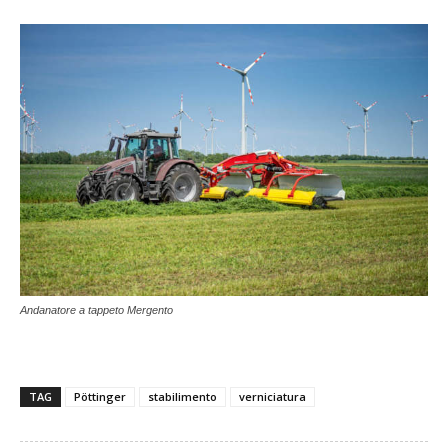
Andanatore a tappeto Mergento
TAG
Pöttinger
stabilimento
verniciatura