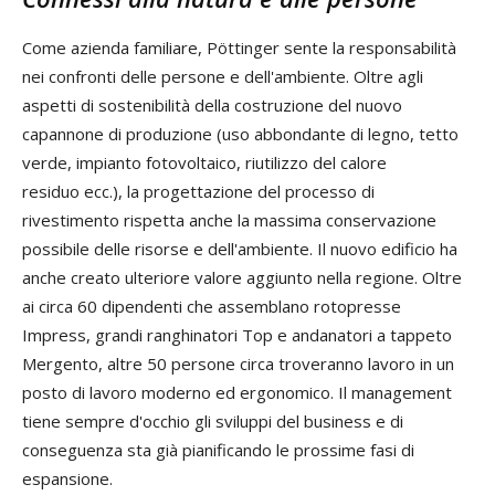
Come
azienda
familiare
,
P
öttinger
sente
la
responsabilità
nei
confronti
delle
persone
e
dell
'
ambiente
.
Oltre
agli
aspetti
di
sostenibilità
della
costruzione
del
nuovo
capannone
di
produzione
(
uso
abbondante di
legno
,
tetto
verde
,
impianto
fotovoltaico
,
riutilizzo
del
calore
residuo
ecc
.),
la
progettazione
del
processo
di
rivestimento
rispetta
anche
la
massima
conservazione
possibile
delle
risorse
e
dell
'
ambiente
.
Il
nuovo
edificio
ha
anche
creato
ulteriore
valore
aggiunto
nella
regione
.
Oltre
ai
circa
60
dipendenti
che
assemblano
rotopresse
Impress
,
grandi
ranghinatori
Top
e
andanatori a tappeto
Mergento
,
altre
50
persone
circa
troveranno
lavoro
in
un
posto
di
lavoro
moderno
ed
ergonomico
.
Il
management
tiene
sempre
d
'
occhio
gli
sviluppi
del
business
e
di
conseguenza
sta
già
pianificando
le
prossime
fasi
di
espansione
.