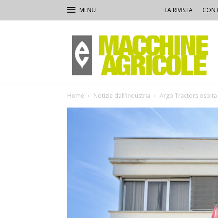
LA RIVISTA
CONT
Macchine
Agricole
Home
Notizie dall'industria
Argo Tractors ospita 