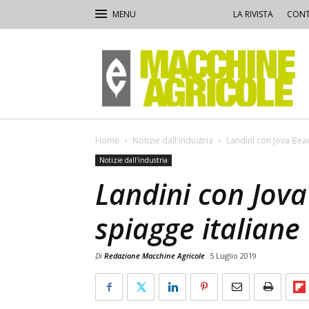
LA RIVISTA
CONT
Macchine
Agricole
Home
Notizie dall'industria
Landini con Jova Beac
Notizie dall'industria
Landini con Jova
spiagge italiane
Di
Redazione Macchine Agricole
5 Luglio 2019