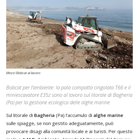
Mezzi Bobcat al lavoro
Bobcat per l’ambiente: la pala compatta cingolata T66 e il
miniescavatore E35z sono al lavoro sul litorale di Bagheria
(Pa) per la gestione ecologica delle alghe marine
Sul litorale di
Bagheria
(Pa) l’accumulo di
alghe marine
sulle spiagge, se non gestito adeguatamente, può
provocare disagi alla comunità locale e ai turisti. Per questo