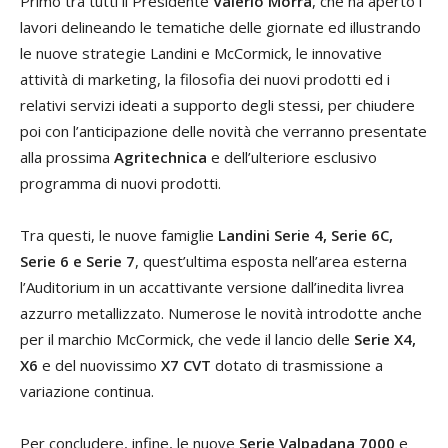
Primo tra tutti il Presidente
Valerio Morra
, che ha aperto i
lavori delineando le tematiche delle giornate ed illustrando
le nuove strategie Landini e McCormick, le innovative
attività di marketing, la filosofia dei nuovi prodotti ed i
relativi servizi ideati a supporto degli stessi, per chiudere
poi con l’anticipazione delle novità che verranno presentate
alla prossima
Agritechnica
e dell’ulteriore esclusivo
programma di nuovi prodotti.
Tra questi, le nuove famiglie
Landini Serie 4,
Serie 6C,
Serie 6 e Serie 7
, quest’ultima esposta nell’area esterna
l’Auditorium in un accattivante versione dall’inedita livrea
azzurro metallizzato. Numerose le novità introdotte anche
per il marchio McCormick, che vede il lancio delle
Serie X4,
X6
e del nuovissimo
X7 CVT
dotato di trasmissione a
variazione continua.
Per concludere, infine, le nuove
Serie Valpadana 7000
e