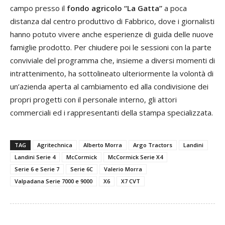
campo presso il
fondo
agricolo “La Gatta”
a poca
distanza dal centro produttivo di Fabbrico, dove i giornalisti
hanno potuto vivere anche esperienze di guida delle nuove
famiglie prodotto. Per chiudere poi le sessioni con la parte
conviviale del programma che, insieme a diversi momenti di
intrattenimento, ha sottolineato ulteriormente la volontà di
un’azienda aperta al cambiamento ed alla condivisione dei
propri progetti con il personale interno, gli attori
commerciali ed i rappresentanti della stampa specializzata.
TAG
Agritechnica
Alberto Morra
Argo Tractors
Landini
Landini Serie 4
McCormick
McCormick Serie X4
Serie 6 e Serie 7
Serie 6C
Valerio Morra
Valpadana Serie 7000 e 9000
X6
X7 CVT