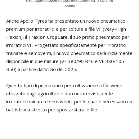
R50) esposto all’Eima e, nella foto successiva, al lavoro in
campo
Anche Apollo Tyres ha presentato un nuovo pneumatico
premium per irroratrici e per colture a file VF (Very-High
Flexion), il
Traxion CropCare
, il suo primo pneumatico per
irroratrici VF. Progettato specificatamente per irroratrici
trainate e semoventi, il nuovo pneumatico sarà inizialmente
disponibile in due misure (VF 380/90 R46 e VF 380/105
R50) a partire dall’inizio del 2025.
Questo tipo di pneumatico per coltivazione a file viene
utilizzato dagli agricoltori e dai contoterzisti per le
irroratrici trainate e semoventi, per le quali è necessario un
battistrada stretto per spostarsi tra le file.