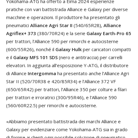
Yokohama-ATG ha offerto a Eima 2024 esperienze
pratiche con vari battistrada Alliance e Galaxy per diverse
macchine e operazioni. Il produttore ha presentato gli
pneumatici
Alliance Agri Star II
(540/65R28),
Alliance
Agriflex+ 373
(380/70R24) e la serie
Galaxy Earth-Pro 65
per trattori, l’Alliance 590 per rimorchi e autocisterne
(600/55R26), nonché il
Galaxy Hulk
per caricatori compatti
e il
Galaxy MFS 101 SDS
(nero e antitraccia) per carrelli
elevatori. In aggiunta all’esposizione Y-ATG, il distributore
di Alliance
Intergomma
ha presentato anche l’Alliance Agri
Star II (520/70R38 e 420/85R34) e l’Alliance 372 VF
(650/65R42) per trattori, l’Alliance 350 per colture a filari
per trattori e irroratrici (300/95R46), e l’Alliance 590
(560/60R22.5) per rimorchi e autocisterne.
«Abbiamo presentato battistrada dei marchi Alliance e
Galaxy per evidenziare come Yokohama-ATG sia in grado
di fornire ai clienti ogni possibile soluzione di pneumatico –