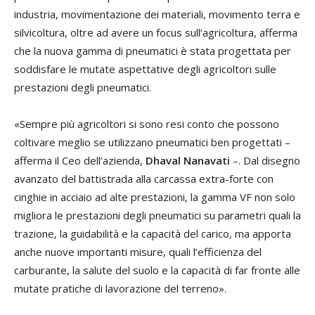
vel
industria, movimentazione dei materiali, movimento terra e
di
silvicoltura, oltre ad avere un focus sull’agricoltura, afferma
co
che la nuova gamma di pneumatici è stata progettata per
co
soddisfare le mutate aspettative degli agricoltori sulle
eff
prestazioni degli pneumatici.
Le
«Sempre più agricoltori si sono resi conto che possono
Li
coltivare meglio se utilizzano pneumatici ben progettati –
pr
afferma il Ceo dell’azienda,
Dhaval Nanavati
–. Dal disegno
del
avanzato del battistrada alla carcassa extra-forte con
as
cinghie in acciaio ad alte prestazioni, la gamma VF non solo
sl
migliora le prestazioni degli pneumatici su parametri quali la
te
trazione, la guidabilità e la capacità del carico, ma apporta
agr
anche nuove importanti misure, quali l’efficienza del
carburante, la salute del suolo e la capacità di far fronte alle
En
mutate pratiche di lavorazione del terreno».
svi