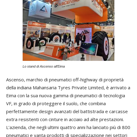
Lo stand di Ascenso all’Eima
Lin
gl
Ascenso, marchio di pneumatici off-highway di proprietà
su
della indiana Mahansaria Tyres Private Limited, è arrivato a
tr
Eima con la sua nuova gamma di pneumatici di tecnologia
su
VF, in grado di proteggere il suolo, che combina
te
perfettamente design avanzati del battistrada e carcasse
di
extra resistenti con cinture in acciaio ad alte prestazioni.
car
L’azienda, che negli ultimi quattro anni ha lanciato più di 800
che
pneumatici e vanta prodotti di specializzazione nei settori