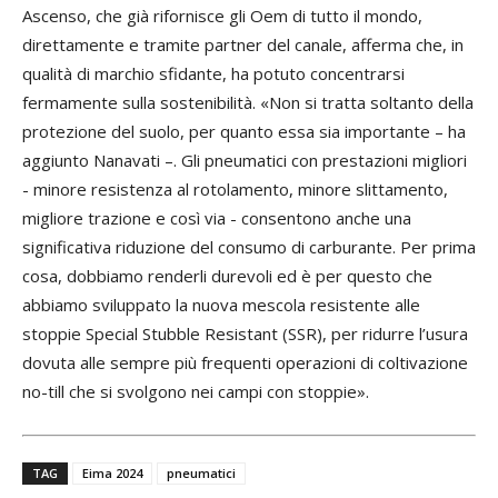
pr
Ascenso, che già rifornisce gli Oem di tutto il mondo,
se
direttamente e tramite partner del canale, afferma che, in
svi
qualità di marchio sfidante, ha potuto concentrarsi
fermamente sulla sostenibilità. «Non si tratta soltanto della
protezione del suolo, per quanto essa sia importante – ha
aggiunto Nanavati –. Gli pneumatici con prestazioni migliori
- minore resistenza al rotolamento, minore slittamento,
migliore trazione e così via - consentono anche una
significativa riduzione del consumo di carburante. Per prima
cosa, dobbiamo renderli durevoli ed è per questo che
abbiamo sviluppato la nuova mescola resistente alle
stoppie Special Stubble Resistant (SSR), per ridurre l’usura
dovuta alle sempre più frequenti operazioni di coltivazione
no-till che si svolgono nei campi con stoppie».
Successivo
TAG
Eima 2024
pneumatici