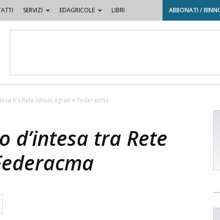
ATTI
SERVIZI
EDAGRICOLE
LIBRI
ABBONATI / RINN
tesa tra Rete Istituti agrari e Federacma
o d’intesa tra Rete
e Federacma