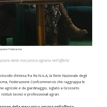
icazione Federacma
zzazione della meccanica agraria nell’offerta
tocollo d’intesa fra Re.N.Is.A, la Rete Nazionale degli
ederacma, Federazione Confcommercio che raggruppa le
hine agricole e da giardinaggio, siglato a Grosseto
stituti tecnici e professionali agrari.
azione della meccanica agraria nell’offerta