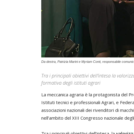
Da destra, Patrizia Marini e Myriam Conti, responsabile comun
Tra i principali obiettivi dell’intesa la valori
formativa degli istituti agrari
La meccanica agraria è la protagonista del Pro
Istituti tecnici e professionali Agrari, e F
associazioni nazionali dei rivenditori di macc
nell’ambito del XIII Congresso nazionale degli I
Tra i principali obiettivi dell’intesa, la
valorizz