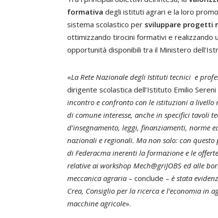
formativa
degli istituti agrari e la loro prom
sistema scolastico per
sviluppare progetti 
ottimizzando tirocini formativi e realizzando u
opportunità disponibili tra il Ministero dell’I
«
La Rete Nazionale degli Istituti tecnici e profe
dirigente scolastica dell’Istituto Emilio Sere
incontro e confronto con le istituzioni a livello
di comune interesse, anche in specifici tavoli tec
d’insegnamento, leggi, finanziamenti, norme ed
nazionali e regionali. Ma non solo: con questo p
di Federacma inerenti la formazione e le offert
relative ai workshop Mech@griJOBS ed alle bor
meccanica agraria
– conclude –
è stata eviden
Crea, Consiglio per la ricerca e l’economia in ag
macchine agricole
».