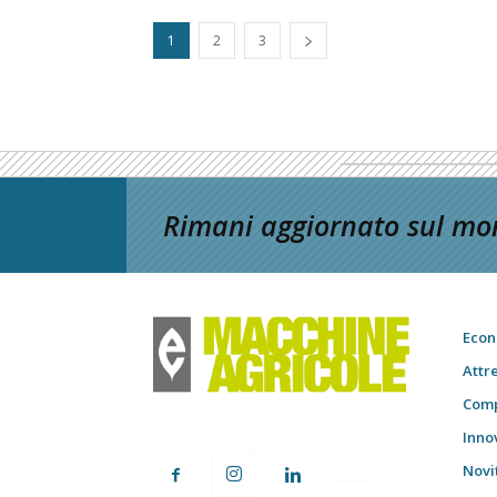
1
2
3
Rimani aggiornato sul mon
Econ
Attr
Comp
Inno
Novi