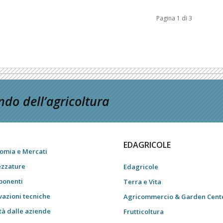
Pagina 1 di 3
do dell’agricoltura
EDAGRICOLE
omia e Mercati
ezzature
Edagricole
onenti
Terra e Vita
vazioni tecniche
Agricommercio & Garden Cent
tà dalle aziende
Frutticoltura