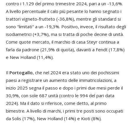
contro i 1.129 del primo trimestre 2024, pari a un -13,6%.
A livello percentuale il calo più pesante lo hanno segnato i
trattori vigneto-frutteto (-36,8%), mentre gli standard si
sono "limitati" a un -19,3%. Positivo, invece, il risultato degli
isodiametrici (+3,7%), ma si tratta di poche decine di unità.
Come quote mercato, il marchio di casa Steyr continua a
farla da padrone (21,9% di quota), davanti a Fendt (17,8%)
e New Holland (11,4%).
Il
Portogallo
, che nel 2024 era stato uno dei pochissimi
paesi a registrare un aumento delle immatricolazioni, a
inizio 2025 segna il passo e dopo i primi due mesi perde il
30,9%, con sole 687 unità (contro le 994 del pari data
2024). Ma il dato si riferisce, come detto, al primo
bimestre. A livello di marchi, i primi tre posti sono occupati
da Solis (17%), New Holland (14%) e Kioti (8%).