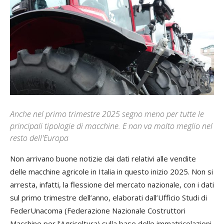
Anche nel primo trimestre 2025 segno meno per tutte le
principali tipologie di macchine. E non va molto meglio nel
resto dell'Europa
Non arrivano buone notizie dai dati relativi alle vendite
delle macchine agricole in Italia in questo inizio 2025. Non si
arresta, infatti, la flessione del mercato nazionale, con i dati
sul primo trimestre dell’anno, elaborati dall’Ufficio Studi di
FederUnacoma (Federazione Nazionale Costruttori
Macchine per l'Agricoltura) sulla base delle immatricolazioni