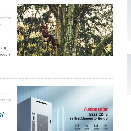
rizzato
e
 STIHL
Scopri
rizzato
el