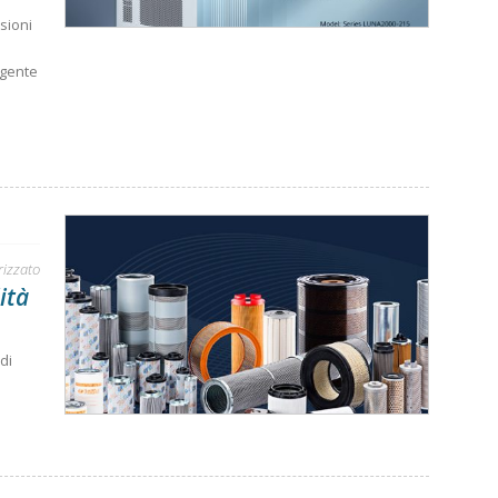
sioni
igente
rizzato
ità
di