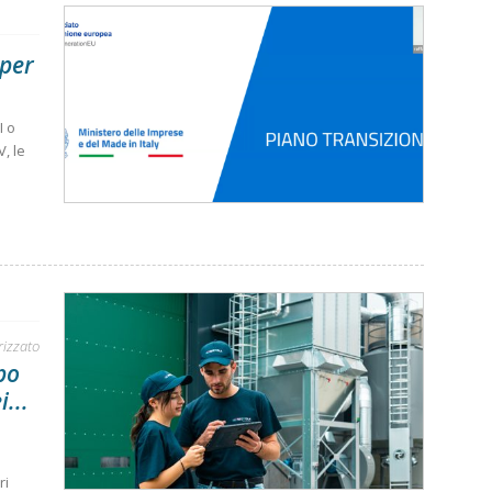
 per
I o
, le
rizzato
po
...
e
ri