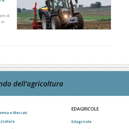
are di
 in
do dell’agricoltura
EDAGRICOLE
omia e Mercati
ezzature
Edagricole