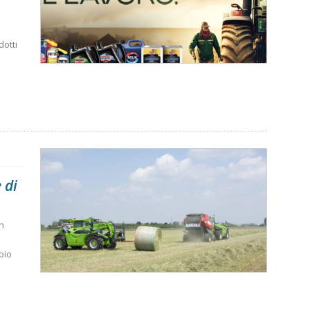
dotti
 di
un
bio