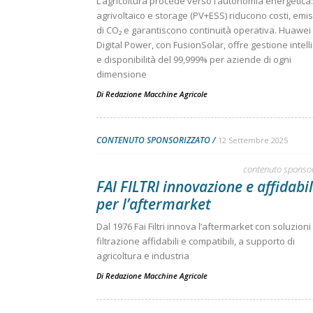
L’agricoltura procede verso l’autonomia energetica:
agrivoltaico e storage (PV+ESS) riducono costi, emis
di CO₂ e garantiscono continuità operativa. Huawei
Digital Power, con FusionSolar, offre gestione intell
e disponibilità del 99,999% per aziende di ogni
dimensione
Di
Redazione Macchine Agricole
CONTENUTO SPONSORIZZATO
12 Settembre 2025
contenuto sponso
FAI FILTRI innovazione e affidabil
per l’aftermarket
Dal 1976 Fai Filtri innova l’aftermarket con soluzioni 
filtrazione affidabili e compatibili, a supporto di
agricoltura e industria
Di
Redazione Macchine Agricole