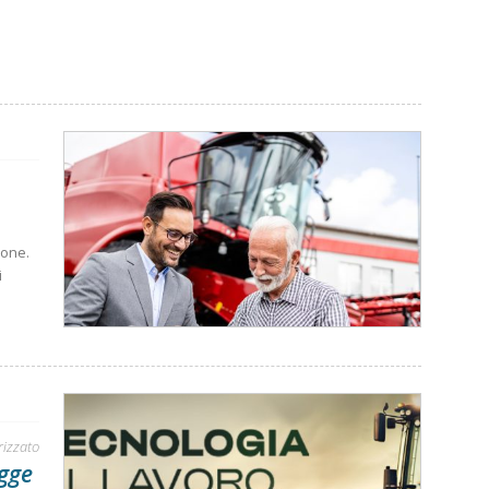
ione.
i
rizzato
egge