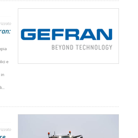
rizzato
ran:
mpia
ici e
 in
...
rizzato
are