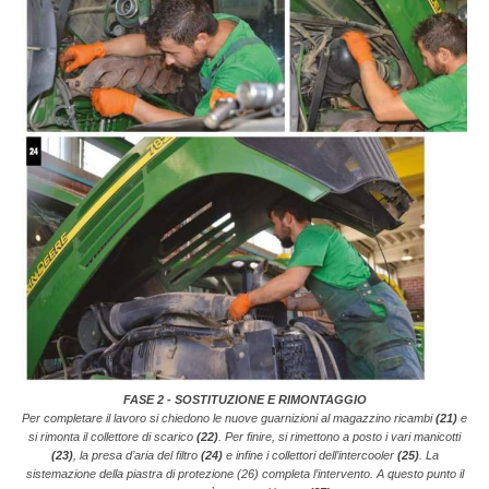
FASE 2 - SOSTITUZIONE E RIMONTAGGIO
Per completare il lavoro si chiedono le nuove guarnizioni al magazzino ricambi
(21)
e
si rimonta il collettore di scarico
(22)
. Per finire, si rimettono a posto i vari manicotti
(23)
, la presa d’aria del filtro
(24)
e infine i collettori dell’intercooler
(25)
. La
sistemazione della piastra di protezione (26) completa l’intervento. A questo punto il