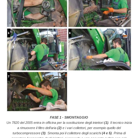
FASE 1 - SMONTAGGIO
Un 7820 del 2005 entra in officina per la sostituzione degli iniettori
(1)
. Il tecnico inizia
a rimuovere il filtro dell’aria
(2)
e i vari collettori, per esempio quello del
turbocompressore
(3)
. Smonta poi il collettore degli scarichi
(4 e 5)
. Prima di