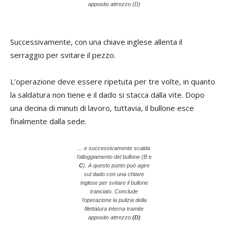
apposito attrezzo (D)
Successivamente, con una chiave inglese allenta il
serraggio per svitare il pezzo.
L’operazione deve essere ripetuta per tre volte, in quanto
la saldatura non tiene e il dado si stacca dalla vite. Dopo
una decina di minuti di lavoro, tuttavia, il bullone esce
finalmente dalla sede.
... e successivamente scalda
l’alloggiamento del bullone (B e
C
). A questo punto può agire
sul dado con una chiave
inglese per svitare il bullone
tranciato. Conclude
l’operazione la pulizia della
filettatura interna tramite
apposito attrezzo
(D)