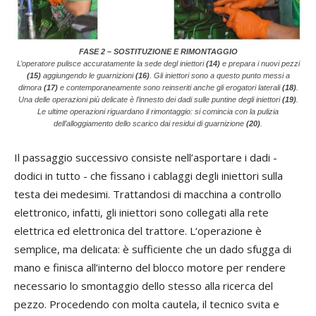
FASE 2 – SOSTITUZIONE E RIMONTAGGIO
L’operatore pulisce accuratamente la sede degl iniettori
(14)
e prepara i nuovi pezzi
(15)
aggiungendo le guarnizioni
(16)
. Gli iniettori sono a questo punto messi a
dimora
(17)
e contemporaneamente sono reinseriti anche gli erogatori laterali
(18)
.
Una delle operazioni più delicate è l’innesto dei dadi sulle puntine degli iniettori
(19)
.
Le ultime operazioni riguardano il rimontaggio: si comincia con la pulizia
dell’alloggiamento dello scarico dai residui di guarnizione
(20)
.
Il passaggio successivo consiste nell’asportare i dadi -
dodici in tutto - che fissano i cablaggi degli iniettori sulla
testa dei medesimi. Trattandosi di macchina a controllo
elettronico, infatti, gli iniettori sono collegati alla rete
elettrica ed elettronica del trattore. L‘operazione è
semplice, ma delicata: è sufficiente che un dado sfugga di
mano e finisca all’interno del blocco motore per rendere
necessario lo smontaggio dello stesso alla ricerca del
pezzo. Procedendo con molta cautela, il tecnico svita e