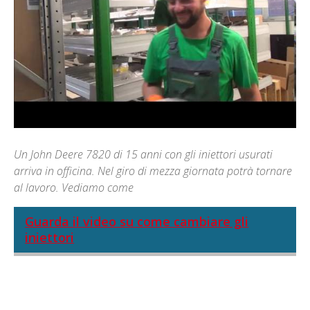
Un John Deere 7820 di 15 anni con gli iniettori usurati
arriva in officina. Nel giro di mezza giornata potrà tornare
al lavoro. Vediamo come
Guarda il video su come cambiare gli
iniettori