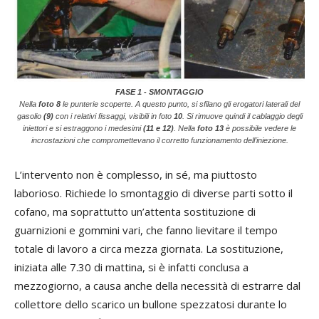
FASE 1 - SMONTAGGIO
Nella
foto
8
le punterie scoperte. A questo punto, si sfilano gli erogatori laterali del
gasolio
(9)
con i relativi fissaggi, visibili in foto
10
. Si rimuove quindi il cablaggio degli
iniettori e si estraggono i medesimi
(11 e 12)
. Nella
foto
13
è possibile vedere le
incrostazioni che compromettevano il corretto funzionamento dell’iniezione.
L’intervento non è complesso, in sé, ma piuttosto
laborioso. Richiede lo smontaggio di diverse parti sotto il
cofano, ma soprattutto un’attenta sostituzione di
guarnizioni e gommini vari, che fanno lievitare il tempo
totale di lavoro a circa mezza giornata. La sostituzione,
iniziata alle 7.30 di mattina, si è infatti conclusa a
mezzogiorno, a causa anche della necessità di estrarre dal
collettore dello scarico un bullone spezzatosi durante lo