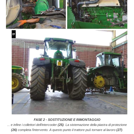
FASE 2 - SOSTITUZIONE E RIMONTAGGIO
... e infine i collettori dell’intercooler
(25)
. La sistemazione della piastra di protezione
(26)
completa l’intervento. A questo punto il trattore può tornare al lavoro
(27)
.