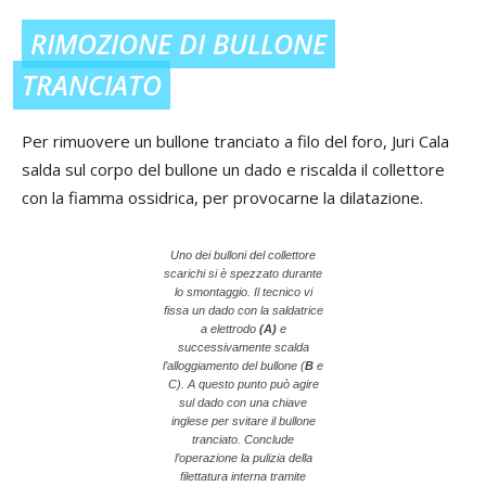
RIMOZIONE DI BULLONE
TRANCIATO
Per rimuovere un bullone tranciato a filo del foro, Juri Cala
salda sul corpo del bullone un dado e riscalda il collettore
con la fiamma ossidrica, per provocarne la dilatazione.
Uno dei bulloni del collettore
scarichi si è spezzato durante
lo smontaggio. Il tecnico vi
fissa un dado con la saldatrice
a elettrodo
(A)
e
successivamente scalda
l’alloggiamento del bullone (
B
e
C). A questo punto può agire
sul dado con una chiave
inglese per svitare il bullone
tranciato. Conclude
l’operazione la pulizia della
filettatura interna tramite