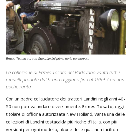
Ermes Tosato sul suo Superlandini prima serie conservato
La collezione di Ermes Tosato nel Padovano vanta tutti i
modelli prodotti dal brand reggiano fino al 1959. Con non
poche rarità
Con un padre collaudatore dei trattori Landini negli anni 40-
50 non poteva andare diversamente.
Ermes Tosato
, oggi
titolare di officina autorizzata New Holland, vanta una delle
collezioni di Landini testacalda più ricche d’Italia, con più
versioni per ogni modello, alcune delle quali non facili da