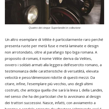
Quattro dei cinque Superlandini in collezione
Un altro esemplare di Vélite è particolarmente raro perché
presenta ruote per metà fuse e metà laminate e design
non arrotondato, oltre al parafango tipo biga romana. A
proposito di romani, il nome Vélite deriva da Velites,
ovvero i soldati armati alla leggera dell’esercito romano, a
testimonianza delle caratteristiche di versatilità, elevata
velocità e peso/dimensioni ridotte di questi mezzi. Da
citare, infine, l’esemplare più vecchio, uno degli ultimi
costruiti, che anticipa quella che sarà la linea L della Landini,
nel senso che ha dei particolari che lo avvicinano al design
dei trattori successivi. Nasce, infatti, con avviamento a
benzina e candela azionata da vibratore (eliminando così il