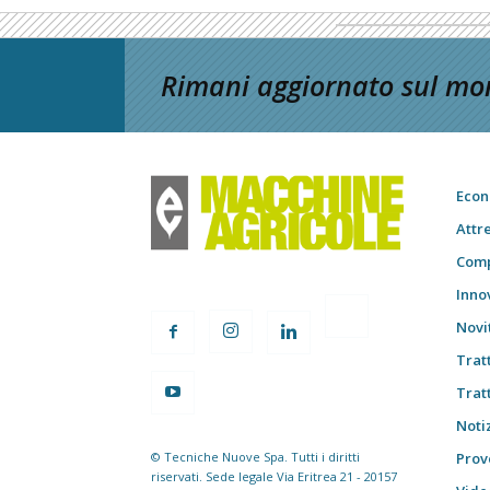
Rimani aggiornato sul mon
Econ
Attr
Comp
Inno
Novi
Trat
Trat
Notiz
© Tecniche Nuove Spa. Tutti i diritti
Prov
riservati. Sede legale Via Eritrea 21 - 20157