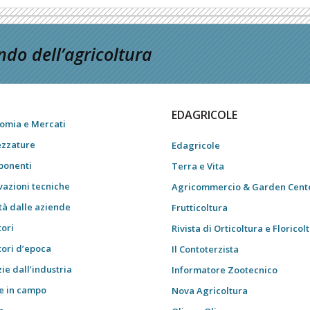
do dell’agricoltura
EDAGRICOLE
omia e Mercati
ezzature
Edagricole
onenti
Terra e Vita
vazioni tecniche
Agricommercio & Garden Cent
tà dalle aziende
Frutticoltura
tori
Rivista di Orticoltura e Floricol
tori d’epoca
Il Contoterzista
ie dall’industria
Informatore Zootecnico
e in campo
Nova Agricoltura