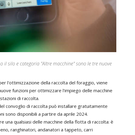
il silo e categoria "Altre macchine" sono le tre nuove
per
l
'
ottimizzazione
della
raccolta
del
foraggio
,
viene
nuove
funzioni
per
ottimizzare
l
'
impiego
delle
macchine
stazioni
di
raccolta
.
del
convoglio
di
raccolta
può
installare
gratuitamente
oni
sono
disponibili
a
partire
da
aprile
2024
.
re
una
qualsiasi
delle
macchine
della
flotta
di
raccolta
:
è
ieno
,
ranghinatori
,
andanatori a tappeto
,
carri