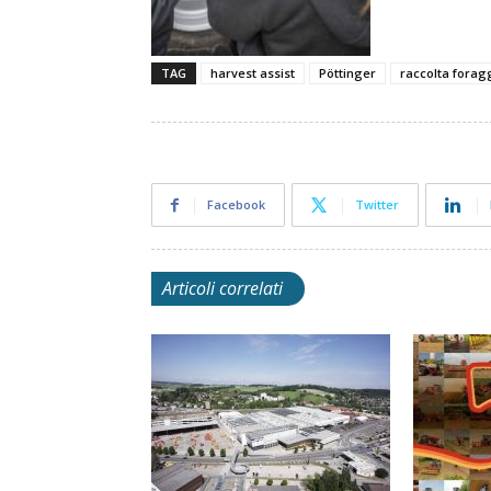
TAG
harvest assist
Pöttinger
raccolta forag
Facebook
Twitter
Articoli correlati