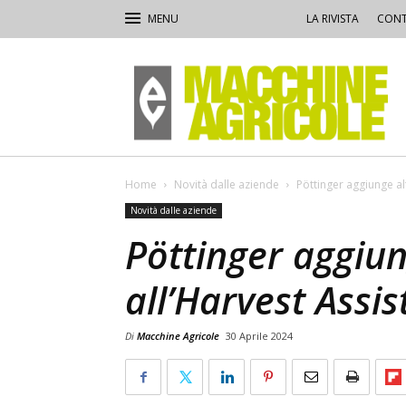
LA RIVISTA
CONT
Macchine
Agricole
Home
Novità dalle aziende
Pöttinger aggiunge alt
Novità dalle aziende
Pöttinger aggiun
all’Harvest Assis
Di
Macchine Agricole
30 Aprile 2024