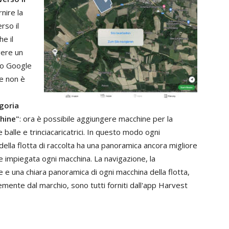
rnire
la
erso
il
he
il
gere
un
do
Google
e
non
è
goria
hine
"
:
ora
è
possibile
aggiungere
macchine
per
la
le
balle
e
trinciacaricatrici
.
In
questo
modo
ogni
della
flotta
di
raccolta
ha
una
panoramica
ancora
migliore
e
impiegata
ogni
macchina
.
La
navigazione
,
la
e
e
una
chiara
panoramica
di
ogni
macchina
della
flotta
,
temente
dal marchio
,
sono
tutti
forniti
dall
'
app
Harvest