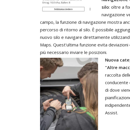
silo
:
o
ltre
a
fo
navigazione
v
campo
,
la
funzione
di
navigazione
mostra
anc
percorso
di
ritorno
al
silo
.
È
possibile
aggiun
nuovo
silo
e
navigare
direttamente
utilizzan
Maps
.
Quest
'
ultima
funzione
evita
deviazioni
più
necessario
inviare
le
posizioni
.
Nuova
cate
"
Altre
macc
raccolta
del
conducente
di
dove
vien
pianificazion
indipenden
Assist
.