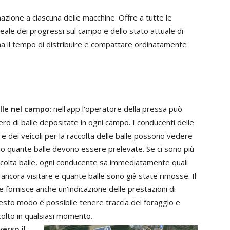
azione
a
ciascuna
delle
macchine
.
Offre
a
tutte
le
reale
dei
progressi
sul
campo
e
dello
stato
attuale
di
ha
il
tempo
di
distribuire
e
compattare
ordinatamente
lle
nel
campo
:
nell
'
app
l'operatore
della
pressa
può
ero
di
balle
depositate
in
ogni
campo
.
I
conducenti
delle
e
dei
veicoli
per
la
raccolta
delle
balle
possono
vedere
io
quante
balle
devono
essere
prelevate
.
Se
ci
sono
più
colta
balle
,
ogni
conducente
sa
immediatamente
quali
ancora
visitare
e
quante
balle
sono
già
state
rimosse
.
Il
le
fornisce
anche
un
'
indicazione
delle
prestazioni
di
esto
modo
è
possibile
tenere
traccia
del foraggio
e
colto
in
qualsiasi
momento
.
verso
il