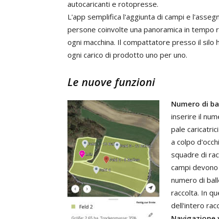
autocaricanti
e
rotopresse
.
L
'
app
semplifica
l
'
aggiunta
di
campi
e
l
'
assegn
persone
coinvolte
una
panoramica
in
tempo
ogni
macchina
.
Il
compattatore
presso
il silo
ogni
carico
di
prodotto
uno
per
uno
.
Le
nuove
funzioni
Numero
di
ba
inserire
il
num
pale
caricatrici
a
colpo
d
'
occh
squadre
di
rac
campi
devono
numero
di
bal
raccolta
.
In
qu
dell
'
intero
rac
Navigazione