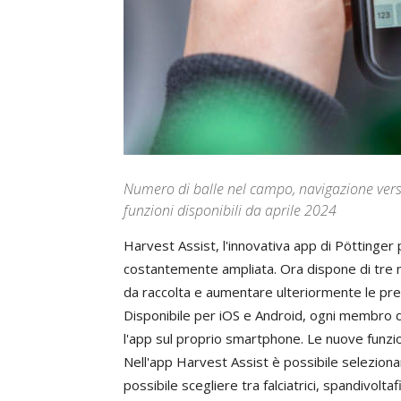
Numero di balle nel campo, navigazione verso 
funzioni disponibili da aprile 2024
Harvest Assist,
l
'
innovativa
app
di
P
öttinger
costantemente
ampliata
.
Ora
dispone
di
tre
da
raccolta
e
aumentare
ulteriormente
le
pre
Disponibile
per
iOS
e
Android
,
ogni
membro
l
'
app
sul
proprio
smartphone
.
Le
nuove
funzi
Nell
'
app
Harvest Assist
è
possibile
seleziona
possibile
scegliere
tra
falciatrici
,
spandivoltaf