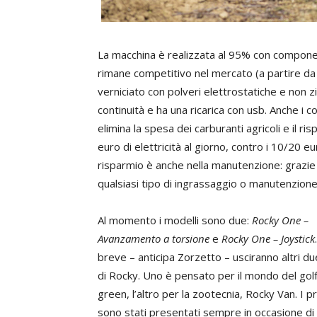
La macchina è realizzata al 95% con component
rimane competitivo nel mercato (a partire da 1
verniciato con polveri elettrostatiche e non z
continuità e ha una ricarica con usb. Anche i c
elimina la spesa dei carburanti agricoli e il
euro di elettricità al giorno, contro i 10/20
risparmio è anche nella manutenzione: grazie al
qualsiasi tipo di ingrassaggio o manutenzione
Al momento i modelli sono due:
Rocky One –
Avanzamento a torsione
e
Rocky One – Joystick
breve – anticipa Zorzetto – usciranno altri du
di Rocky. Uno è pensato per il mondo del gol
green, l’altro per la zootecnia, Rocky Van. I pr
sono stati presentati sempre in occasione di 