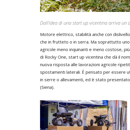
Dall’idea di una start up vicentina arriva un a
Motore elettrico, stabilità anche con dislivell
che in frutteto o in serra. Ma soprattutto un
agricole meno inquinanti e meno costose, più 
di Rocky One, start up vicentina che dà il no
nuova risposta alle lavorazioni agricole ripet
spostamenti laterali. È pensato per essere util
in serre o allevamenti, ed è stato presentat
(Siena).