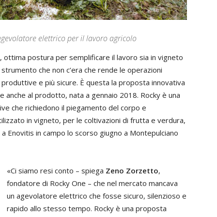
gevolatore elettrico per il lavoro agricolo
o, ottima postura per semplificare il lavoro sia in vigneto
o strumento che non c’era che rende le operazioni
produttive e più sicure. È questa la proposta innovativa
me anche al prodotto, nata a gennaio 2018. Rocky è una
itive che richiedono il piegamento del corpo e
izzato in vigneto, per le coltivazioni di frutta e verdura,
o a Enovitis in campo lo scorso giugno a Montepulciano
«Ci siamo resi conto – spiega
Zeno Zorzetto
,
fondatore di Rocky One – che nel mercato mancava
un agevolatore elettrico che fosse sicuro, silenzioso e
rapido allo stesso tempo. Rocky è una proposta