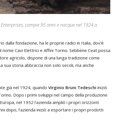
PG Enterprises, compie 95 anni e nacque nel 1924 a
o dalla fondazione, ha le proprie radici in Italia, dov'è
 nome Cavi Elettrici e Affini Torino. Sebbene Ceat possa
ore agricolo, dispone di una lunga tradizione come
a sua storia abbraccia non solo secoli, ma anche
vate già nel 1924, quando
Virginio Bruni Tedeschi
iniziò
di Torino. Dopo i primi sviluppi nel campo della produzione
 Europa, nel 1952 l'azienda ampliò i propri orizzonti
anni dopo, l'azienda iniziò a esportare i propri prodotti