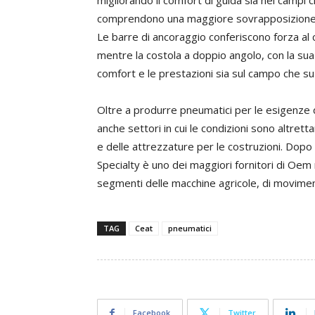
migliorando il comfort di guida sia nei campi c
comprendono una maggiore sovrapposizione de
Le barre di ancoraggio conferiscono forza al 
mentre la costola a doppio angolo, con la sua 
comfort e le prestazioni sia sul campo che su
Oltre a produrre pneumatici per le esigenze de
anche settori in cui le condizioni sono altretta
e delle attrezzature per le costruzioni. Dopo 
Specialty è uno dei maggiori fornitori di Oem 
segmenti delle macchine agricole, di movimen
TAG
Ceat
pneumatici
Facebook
Twitter