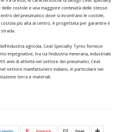
he fra di essi, le caratteristiche di design Ceat Specialty
lle costole e una maggiore continuità delle stesse.
centro del pneumatico dove si incontrano le costole,
costola più alta al centro, è progettata per garantire il
 strada.
ll'industria agricola, Ceat Specialty Tyres fornisce
nto impegnative, tra cui l'industria mineraria, industriale
95 anni di attività nel settore dei pneumatici, Ceat
nel settore manifatturiero indiano, in particolare nei
tazione terra e materiali.
Linkedin
Pinterest
Email