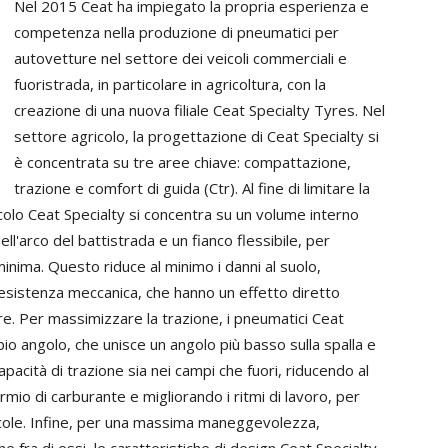
Nel 2015 Ceat ha impiegato la propria esperienza e
competenza nella produzione di pneumatici per
autovetture nel settore dei veicoli commerciali e
fuoristrada, in particolare in agricoltura, con la
creazione di una nuova filiale Ceat Specialty Tyres. Nel
settore agricolo, la progettazione di Ceat Specialty si
è concentrata su tre aree chiave: compattazione,
trazione e comfort di guida (Ctr). Al fine di limitare la
colo Ceat Specialty si concentra su un volume interno
l'arco del battistrada e un fianco flessibile, per
ima. Questo riduce al minimo i danni al suolo,
esistenza meccanica, che hanno un effetto diretto
ure. Per massimizzare la trazione, i pneumatici Ceat
io angolo, che unisce un angolo più basso sulla spalla e
pacità di trazione sia nei campi che fuori, riducendo al
mio di carburante e migliorando i ritmi di lavoro, per
icole. Infine, per una massima maneggevolezza,