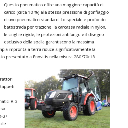
Questo pneumatico offre una maggiore capacità di
carico (circa 10 %) alla stessa pressione di gonfiaggio
di uno pneumatico standard. Lo speciale e profondo
battistrada per trazione, la carcassa radiale in nylon,
le cinghie rigide, le protezioni antifango e il disegno
esclusivo della spalla garantiscono la massima
’ampia impronta a terra riduce significativamente la
ato presentato a Enovitis nella misura 280/70r18.
rattori
i tappeti
0
matici R-3
ssa
 R-3+
alle