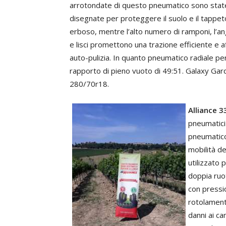
arrotondate di questo pneumatico sono stat
disegnate per proteggere il suolo e il tappet
erboso, mentre l’alto numero di ramponi, l’ang
e lisci promettono una trazione efficiente e af
auto-pulizia. In quanto pneumatico radiale 
rapporto di pieno vuoto di 49:51. Galaxy Gar
280/70r18.
Alliance 3
pneumatici 
pneumatico 
mobilità de
utilizzato 
doppia ruot
con pressio
rotolamento
danni ai ca