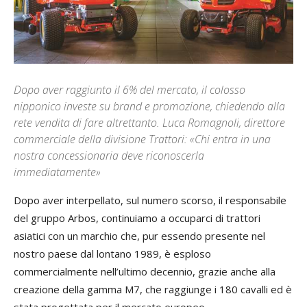
Dopo aver raggiunto il 6% del mercato, il colosso
nipponico investe su brand e promozione, chiedendo alla
rete vendita di fare altrettanto. Luca Romagnoli, direttore
commerciale della divisione Trattori: «Chi entra in una
nostra concessionaria deve riconoscerla
immediatamente»
Dopo aver interpellato, sul numero scorso, il responsabile
del gruppo Arbos, continuiamo a occuparci di trattori
asiatici con un marchio che, pur essendo presente nel
nostro paese dal lontano 1989, è esploso
commercialmente nell’ultimo decennio, grazie anche alla
creazione della gamma M7, che raggiunge i 180 cavalli ed è
stata progettata per il mercato europeo.