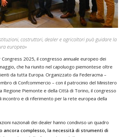
ituzioni, costruttori, dealer e agricoltori può guidare la
ltura europea»
mmar Congress 2025, il congresso annuale europeo dei
inaggio, che ha riunito nel capoluogo piemontese oltre
enienti da tutta Europa. Organizzato da Federacma –
mbro di Confcommercio – con il patrocinio del Ministero
la Regione Piemonte e della Città di Torino, il congresso
di incontro e di riferimento per la rete europea della
iazioni nazionali dei dealer hanno condiviso un quadro
 ancora complesso, la necessità di strumenti di