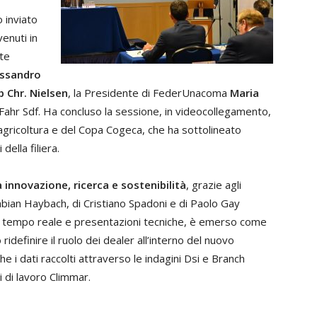
 inviato
enuti in
te
essandro
b Chr. Nielsen
, la Presidente di FederUnacoma
Maria
ahr Sdf. Ha concluso la sessione, in videocollegamento,
agricoltura e del Copa Cogeca, che ha sottolineato
 della filiera.
 innovazione, ricerca e sostenibilità
, grazie agli
abian Haybach, di Cristiano Spadoni e di Paolo Gay
in tempo reale e presentazioni tecniche, è emerso come
ridefinire il ruolo dei dealer all’interno del nuovo
e i dati raccolti attraverso le indagini Dsi e Branch
 di lavoro Climmar.