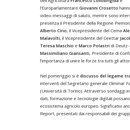
dell’Agricoltura
Francesco Lollobrigida
e
l’Europarlamentare
Giovanni Crosetto
hanno
video-messaggi di saluto, mentre sono interv
presenza il Presidente della Regione Piemon
Alberto Cirio
, il Vicepresidente del Cema
Al
Malavolti
, il Vicepresidente del Ceettar
Jaco
Teresa Maschio
e
Marco Polastri
di Deutz-F
Massimiliano Giansanti
, Presidente di Conf
l’importanza di unire le forze tra tutti gli attori
Nel pomeriggio si è
discusso del legame tra
interventi del Segretario generale Climmar F
(Università di Torino). Attraverso sondaggi 
dati, formazione e tecnologie digitali possano 
ecosistema agricolo europeo. Significativi anch
Report, presentati dai responsabili dei gruppi