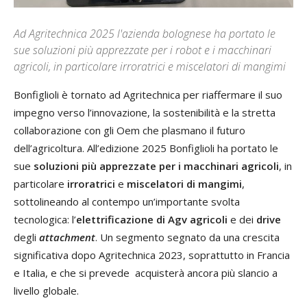
Ad Agritechnica 2025 l'azienda bolognese ha portato le
sue soluzioni più apprezzate per i robot e i macchinari
agricoli, in particolare irroratrici e miscelatori di mangimi
Bonfiglioli è tornato ad Agritechnica per riaffermare il suo
impegno verso l’innovazione, la sostenibilità e la stretta
collaborazione con gli Oem che plasmano il futuro
dell’agricoltura. All’edizione 2025 Bonfiglioli ha portato le
sue
soluzioni più apprezzate per i macchinari agricoli
, in
particolare
irroratrici
e
miscelatori di mangimi
,
sottolineando al contempo un’importante svolta
tecnologica: l’
elettrificazione di Agv agricoli
e dei
drive
degli
attachment
. Un segmento segnato da una crescita
significativa dopo Agritechnica 2023, soprattutto in Francia
e Italia, e che si prevede acquisterà ancora più slancio a
livello globale.