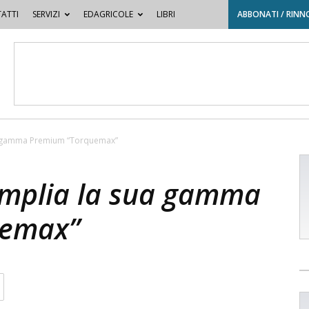
ATTI
SERVIZI
EDAGRICOLE
LIBRI
ABBONATI / RINN
ua gamma Premium “Torquemax”
amplia la sua gamma
uemax”