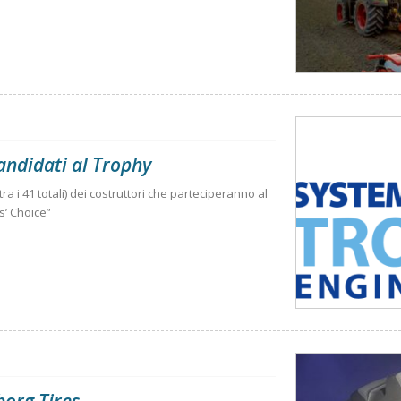
ndidati al Trophy
 tra i 41 totali) dei costruttori che parteciperanno al
’ Choice”