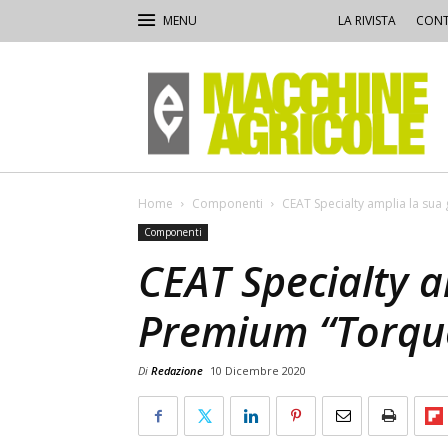
LA RIVISTA
CONT
Macchine
Agricole
Home
Componenti
CEAT Specialty amplia la s
Componenti
CEAT Specialty 
Premium “Torq
Di
Redazione
10 Dicembre 2020