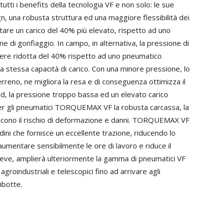
utti i benefits della tecnologia VF e non solo: le sue
n, una robusta struttura ed una maggiore flessibilità dei
tare un carico del 40% più elevato, rispetto ad uno
e di gonfiaggio. In campo, in alternativa, la pressione di
ere ridotta del 40% rispetto ad uno pneumatico
 stessa capacità di carico. Con una minore pressione, lo
reno, ne migliora la resa e di conseguenza ottimizza il
d, la pressione troppo bassa ed un elevato carico
per gli pneumatici TORQUEMAX VF la robusta carcassa, la
 riducono il rischio di deformazione e danni. TORQUEMAX VF
ini che fornisce un eccellente trazione, riducendo lo
umentare sensibilmente le ore di lavoro e riduce il
reve, amplierà ulteriormente la gamma di pneumatici VF
 agroindustriali e telescopici fino ad arrivare agli
ibotte.