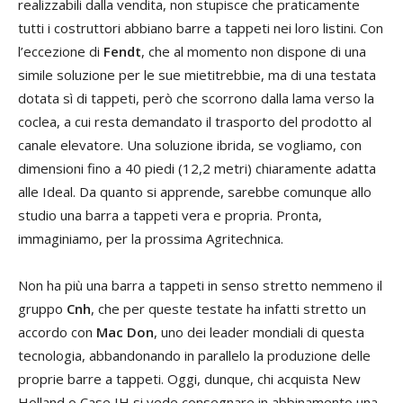
realizzabili dalla vendita, non stupisce che praticamente
tutti i costruttori abbiano barre a tappeti nei loro listini. Con
l’eccezione di
Fendt
, che al momento non dispone di una
simile soluzione per le sue mietitrebbie, ma di una testata
dotata sì di tappeti, però che scorrono dalla lama verso la
coclea, a cui resta demandato il trasporto del prodotto al
canale elevatore. Una soluzione ibrida, se vogliamo, con
dimensioni fino a 40 piedi (12,2 metri) chiaramente adatta
alle Ideal. Da quanto si apprende, sarebbe comunque allo
studio una barra a tappeti vera e propria. Pronta,
immaginiamo, per la prossima Agritechnica.
Non ha più una barra a tappeti in senso stretto nemmeno il
gruppo
Cnh
, che per queste testate ha infatti stretto un
accordo con
Mac Don
, uno dei leader mondiali di questa
tecnologia, abbandonando in parallelo la produzione delle
proprie barre a tappeti. Oggi, dunque, chi acquista New
Holland o Case IH si vede consegnare in abbinamento una