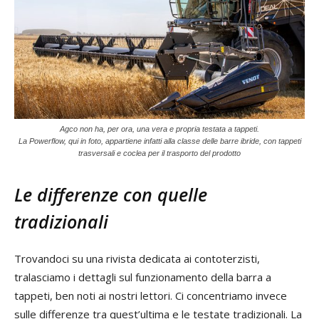
Agco non ha, per ora, una vera e propria testata a tappeti.
La Powerflow, qui in foto, appartiene infatti alla classe delle barre ibride, con tappeti
trasversali e coclea per il trasporto del prodotto
Le differenze con quelle
tradizionali
Trovandoci su una rivista dedicata ai contoterzisti,
tralasciamo i dettagli sul funzionamento della barra a
tappeti, ben noti ai nostri lettori. Ci concentriamo invece
sulle differenze tra quest’ultima e le testate tradizionali. La