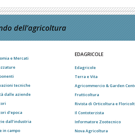
do dell’agricoltura
EDAGRICOLE
omia e Mercati
ezzature
Edagricole
onenti
Terra e Vita
vazioni tecniche
Agricommercio & Garden Cent
tà dalle aziende
Frutticoltura
tori
Rivista di Orticoltura e Floricol
tori d’epoca
Il Contoterzista
ie dall’industria
Informatore Zootecnico
e in campo
Nova Agricoltura