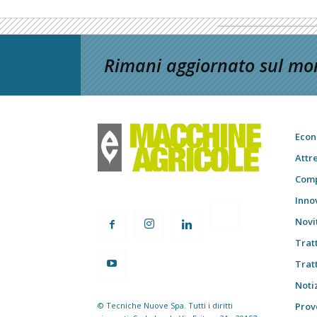
Rimani aggiornato sul mon
Econ
Attr
Comp
Inno
Novi
Trat
Trat
Notiz
© Tecniche Nuove Spa. Tutti i diritti
Prov