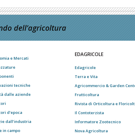
do dell’agricoltura
EDAGRICOLE
omia e Mercati
ezzature
Edagricole
onenti
Terra e Vita
vazioni tecniche
Agricommercio & Garden Cent
tà dalle aziende
Frutticoltura
tori
Rivista di Orticoltura e Floricol
tori d’epoca
Il Contoterzista
ie dall’industria
Informatore Zootecnico
e in campo
Nova Agricoltura