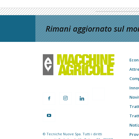
Rimani aggiornato sul mon
Econ
Attr
Comp
Inno
Novi
Trat
Trat
Notiz
© Tecniche Nuove Spa. Tutti i diritti
Prov