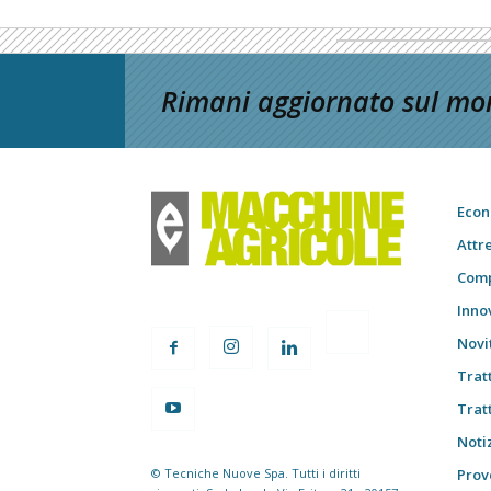
Rimani aggiornato sul mon
Econ
Attr
Comp
Inno
Novi
Trat
Trat
Notiz
© Tecniche Nuove Spa. Tutti i diritti
Prov