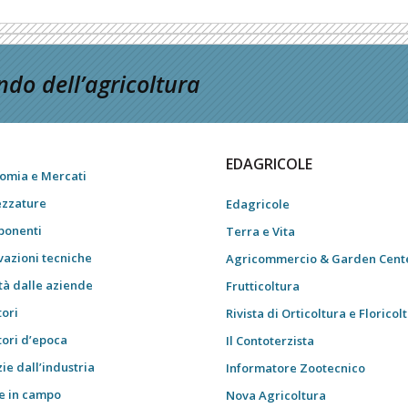
do dell’agricoltura
EDAGRICOLE
omia e Mercati
ezzature
Edagricole
onenti
Terra e Vita
vazioni tecniche
Agricommercio & Garden Cent
tà dalle aziende
Frutticoltura
tori
Rivista di Orticoltura e Floricol
tori d’epoca
Il Contoterzista
ie dall’industria
Informatore Zootecnico
e in campo
Nova Agricoltura