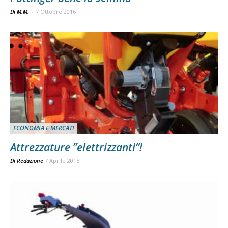
Di M.M.
-
7 Ottobre 2016
ECONOMIA E MERCATI
Attrezzature ”elettrizzanti”!
Di
Redazione
7 Aprile 2015