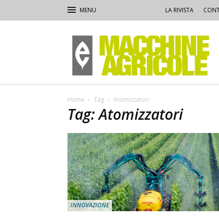
LA RIVISTA
CONT
Macchine
Agricole
Home
Tag
Atomizzatori
Tag: Atomizzatori
INNOVAZIONE