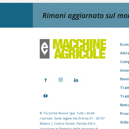
Rimani aggiornato sul mon
Econ
Attr
Comp
Inno
Novi
Trat
Trat
Notiz
© Tecniche Nuove Spa. Tutti i diritti
Prov
riservati. Sede legale Via Eritrea 21 - 20157
Vide
Milano | Codice fiscale, Partita IVA e
Iscrizione al Registro delle imprese di