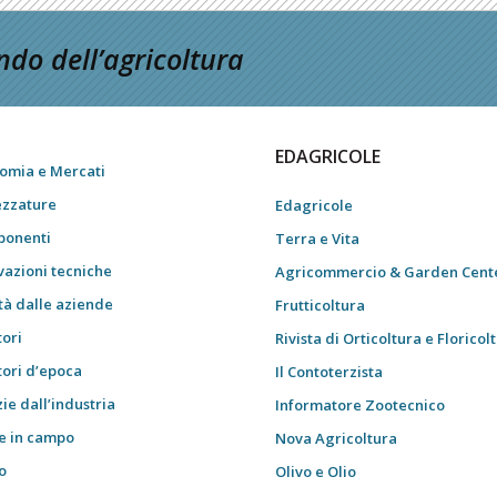
do dell’agricoltura
EDAGRICOLE
omia e Mercati
ezzature
Edagricole
onenti
Terra e Vita
vazioni tecniche
Agricommercio & Garden Cent
tà dalle aziende
Frutticoltura
tori
Rivista di Orticoltura e Floricol
tori d’epoca
Il Contoterzista
ie dall’industria
Informatore Zootecnico
e in campo
Nova Agricoltura
o
Olivo e Olio