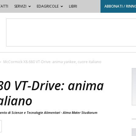
ATTI
SERVIZI
EDAGRICOLE
LIBRI
ABBONATI / RINN
McCormick X8.680 VT-Drive: anima yankee, cuore italiano
0 VT-Drive: anima
aliano
imento di Scienze e Tecnologie Alimentari - Alma Mater Studiorum