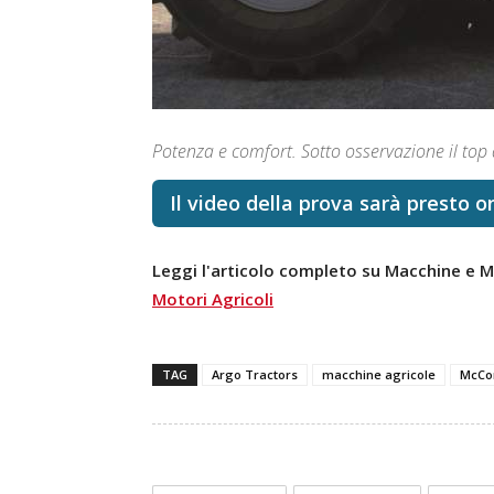
Potenza e comfort. Sotto osservazione il top 
Il video della prova sarà presto o
Leggi l'articolo completo su Macchine e M
Motori Agricoli
TAG
Argo Tractors
macchine agricole
McCo