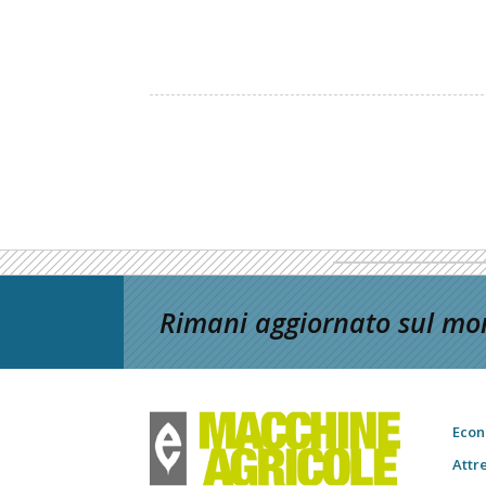
Rimani aggiornato sul mon
Econ
Attr