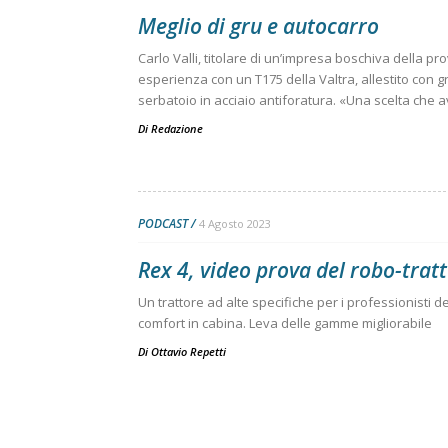
Meglio di gru e autocarro
Carlo Valli, titolare di un’impresa boschiva della pr
esperienza con un T175 della Valtra, allestito con g
serbatoio in acciaio antiforatura. «Una scelta che a
Di
Redazione
PODCAST
4 Agosto 2023
Rex 4, video prova del robo-trat
Un trattore ad alte specifiche per i professionisti 
comfort in cabina. Leva delle gamme migliorabile
Di
Ottavio Repetti