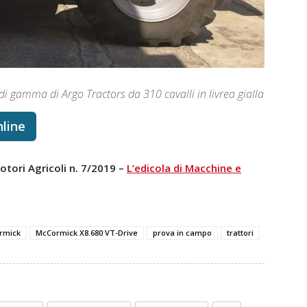
di gamma di Argo Tractors da 310 cavalli in livrea gialla
nline
otori Agricoli n. 7/2019 –
L’edicola di Macchine e
rmick
McCormick X8.680 VT-Drive
prova in campo
trattori