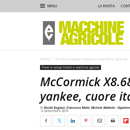
LA RIVISTA
CONT
Macchine
Agricole
Home
Prove in campo trattori e macchine agricole
Prove in campo trattori e macchine agricole
McCormick X8.68
yankee, cuore it
Di
Nicolò Regazzi, Francesco Motti, Michele Mattetti - Dipart
6 Settembre 2019