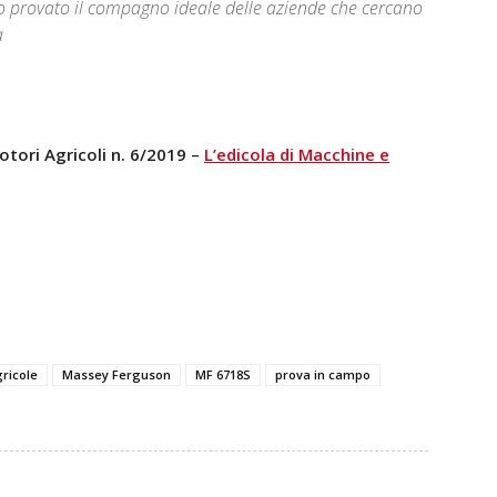
mo provato il compagno ideale delle aziende che cercano
a
tori Agricoli n. 6/2019 –
L’edicola di Macchine e
ricole
Massey Ferguson
MF 6718S
prova in campo