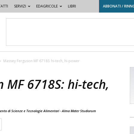
ATTI
SERVIZI
EDAGRICOLE
LIBRI
ABBONATI / RINN
Massey Ferguson MF 6718S: hi-tech, hi-power
 MF 6718S: hi-tech,
imento di Scienze e Tecnologie Alimentari - Alma Mater Studiorum