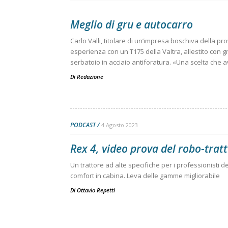
Meglio di gru e autocarro
Carlo Valli, titolare di un’impresa boschiva della pr
esperienza con un T175 della Valtra, allestito con g
serbatoio in acciaio antiforatura. «Una scelta che a
Di
Redazione
PODCAST
4 Agosto 2023
Rex 4, video prova del robo-trat
Un trattore ad alte specifiche per i professionisti 
comfort in cabina. Leva delle gamme migliorabile
Di
Ottavio Repetti