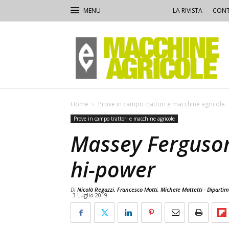
LA RIVISTA
CONT
Macchine
Agricole
Home
Prove in campo trattori e macchine agricole
Prove in campo trattori e macchine agricole
Massey Ferguson
hi-power
Di
Nicolò Regazzi, Francesco Motti, Michele Mattetti - Dipart
3 Luglio 2019