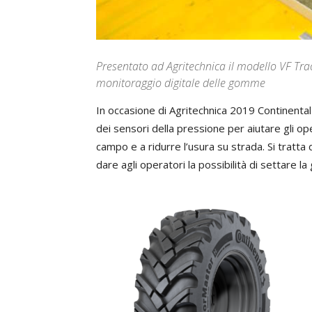
Presentato ad Agritechnica il modello VF Trac
monitoraggio digitale delle gomme
In occasione di Agritechnica 2019 Continental
dei sensori della pressione per aiutare gli o
campo e a ridurre l’usura su strada. Si tratt
dare agli operatori la possibilità di settare l