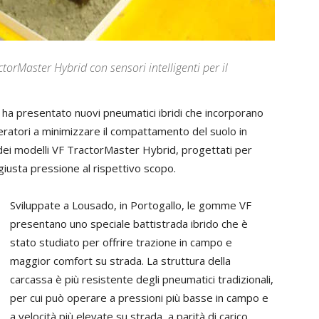
torMaster Hybrid con sensori intelligenti per il
 ha presentato nuovi pneumatici ibridi che incorporano
peratori a minimizzare il compattamento del suolo in
a dei modelli VF TractorMaster Hybrid, progettati per
a giusta pressione al rispettivo scopo.
Sviluppate a Lousado, in Portogallo, le gomme VF
presentano uno speciale battistrada ibrido che è
stato studiato per offrire trazione in campo e
maggior comfort su strada. La struttura della
carcassa è più resistente degli pneumatici tradizionali,
per cui può operare a pressioni più basse in campo e
a velocità più elevate su strada, a parità di carico.