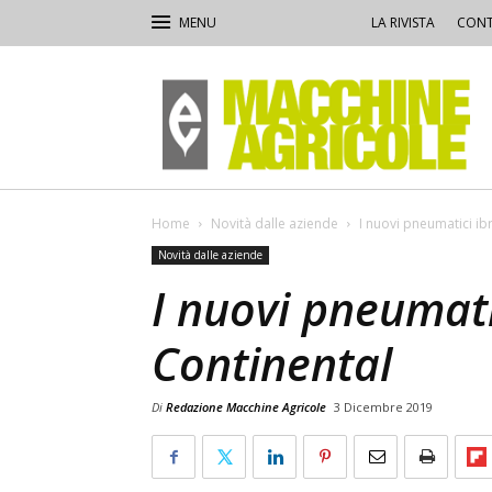
LA RIVISTA
CONT
Macchine
Agricole
Home
Novità dalle aziende
I nuovi pneumatici ibr
Novità dalle aziende
I nuovi pneumatic
Continental
Di
Redazione Macchine Agricole
3 Dicembre 2019